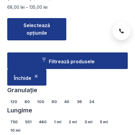
pagina
pagina
Interval
68,00
lei
–
135,00
lei
produsului.
produsului.
de
prețuri:
Selectează
68,00 lei
opțiunile
până
la
Acest
135,00 lei
produs
are
Filtrează produsele
mai
multe
Închide
variații.
Opțiunile
Granulație
pot
Granulație
120
80
100
60
40
36
24
fi
Lungime
alese
în
Lungime
750
551
480
1 ml
2 ml
3 ml
5 ml
pagina
10 ml
produsului.