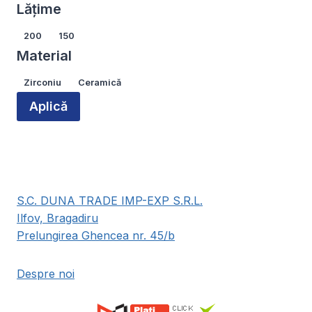
Lățime
Lățime
200
150
Material
Material
Zirconiu
Ceramică
Aplică
S.C. DUNA TRADE IMP-EXP S.R.L.
Ilfov, Bragadiru
Prelungirea Ghencea nr. 45/b
Despre noi