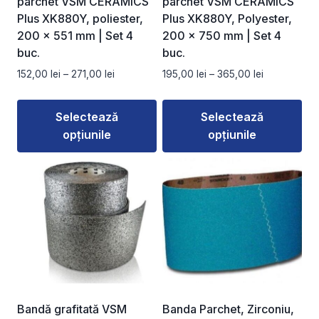
parchet VSM CERAMICS
parchet VSM CERAMICS
în
în
Plus XK880Y, poliester,
Plus XK880Y, Polyester,
pagina
pagina
200 × 551 mm | Set 4
200 × 750 mm | Set 4
produsului.
produsului.
buc.
buc.
Interval
Interval
152,00
lei
–
271,00
lei
195,00
lei
–
365,00
lei
de
de
prețuri:
prețuri:
Selectează
Selectează
152,00 lei
195,00 lei
opțiunile
opțiunile
până
până
la
la
Acest
Acest
271,00 lei
365,00 lei
produs
produs
are
are
mai
mai
multe
multe
variații.
variații.
Opțiunile
Opțiunile
pot
pot
fi
fi
Bandă grafitată VSM
Banda Parchet, Zirconiu,