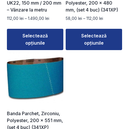
alese
alese
UK22, 150 mm / 200 mm
Polyester, 200 x 480
în
în
– Vânzare la metru
mm, (set 4 buc) (341XP)
pagina
pagina
Interval
Interval
112,00
lei
–
1.490,00
lei
58,00
lei
–
112,00
lei
produsului.
produsului.
de
de
prețuri:
prețuri:
Selectează
Selectează
112,00 lei
58,00 lei
opțiunile
opțiunile
până
până
la
la
Acest
Acest
1.490,00 lei
112,00 lei
produs
produs
are
are
mai
mai
multe
multe
variații.
variații.
Opțiunile
Opțiunile
pot
pot
fi
fi
Banda Parchet, Zirconiu,
alese
alese
Polyester, 200 x 551 mm,
în
în
(set 4 buc) (341XP)