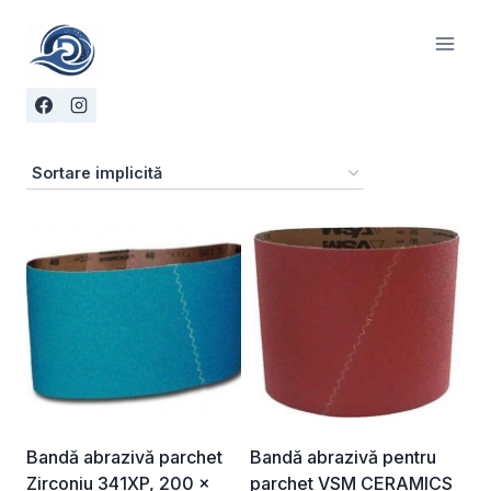
Skip
to
content
Bandă abrazivă parchet
Bandă abrazivă pentru
Zirconiu 341XP, 200 x
parchet VSM CERAMICS