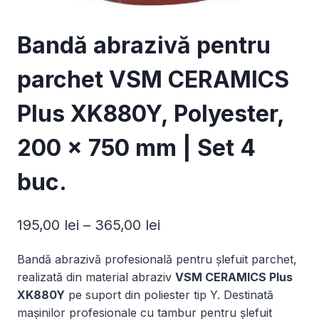
Bandă abrazivă pentru
parchet VSM CERAMICS
Plus XK880Y, Polyester,
200 × 750 mm | Set 4
buc.
Interval
195,00
lei
–
365,00
lei
de
Bandă abrazivă profesională pentru șlefuit parchet,
prețuri:
realizată din material abraziv
VSM CERAMICS Plus
195,00 lei
XK880Y
pe suport din poliester tip Y. Destinată
mașinilor profesionale cu tambur pentru șlefuit
până