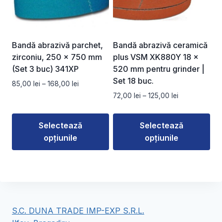
Opțiunile
Opțiunile
pot
pot
fi
fi
alese
alese
Bandă abrazivă parchet,
Bandă abrazivă ceramică
în
în
zirconiu, 250 x 750 mm
plus VSM XK880Y 18 ×
pagina
pagina
(Set 3 buc) 341XP
520 mm pentru grinder |
produsului.
produsului.
Set 18 buc.
Interval
85,00
lei
–
168,00
lei
de
Interval
72,00
lei
–
125,00
lei
prețuri:
de
85,00 lei
prețuri:
Selectează
Selectează
până
72,00 lei
la
opțiunile
opțiunile
până
168,00 lei
la
Acest
Acest
125,00 lei
produs
produs
are
are
mai
mai
multe
multe
S.C. DUNA TRADE IMP-EXP S.R.L.
variații.
variații.