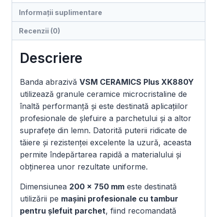
Plus
Informații suplimentare
XK880Y,
Recenzii (0)
Polyester,
200
Descriere
×
750
mm
Banda abrazivă
VSM CERAMICS Plus XK880Y
|
utilizează granule ceramice microcristaline de
Set
înaltă performanță și este destinată aplicațiilor
4
profesionale de șlefuire a parchetului și a altor
buc.
suprafețe din lemn. Datorită puterii ridicate de
tăiere și rezistenței excelente la uzură, aceasta
permite îndepărtarea rapidă a materialului și
obținerea unor rezultate uniforme.
Dimensiunea
200 × 750 mm
este destinată
utilizării pe
mașini profesionale cu tambur
pentru șlefuit parchet
, fiind recomandată