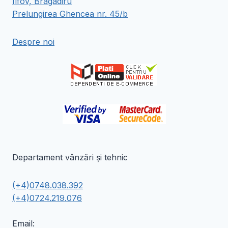
Ilfov, Bragadiru
Opțiunile
Opțiunile
Prelungirea Ghencea nr. 45/b
pot
pot
fi
fi
Despre noi
alese
alese
în
în
pagina
pagina
produsului.
produsului.
Departament vânzări și tehnic
(+4)0748.038.392
(+4)0724.219.076
Email: