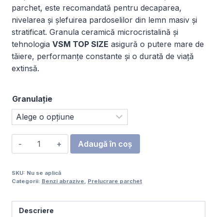
parchet, este recomandată pentru decaparea,
la
nivelarea și șlefuirea pardoselilor din lemn masiv și
365,00 lei
stratificat. Granula ceramică microcristalină și
tehnologia
VSM TOP SIZE
asigură o putere mare de
tăiere, performanțe constante și o durată de viață
extinsă.
Granulație
Cantitate
Adaugă în coș
Bandă
abrazivă
SKU:
Nu se aplică
pentru
Categorii:
Benzi abrazive
,
Prelucrare parchet
parchet
VSM
Descriere
CERAMICS