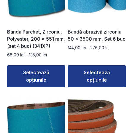
Banda Parchet, Zirconiu,
Bandă abrazivă zirconiu
Polyester, 200 x 551 mm,
50 x 3500 mm, Set 6 buc
(set 4 buc) (341XP)
Interval
144,00
lei
–
276,00
lei
de
Interval
68,00
lei
–
135,00
lei
prețuri:
de
144,00 lei
prețuri:
Selectează
Selectează
până
68,00 lei
la
opțiunile
opțiunile
până
276,00 lei
la
Acest
Acest
135,00 lei
produs
produs
are
are
mai
mai
multe
multe
variații.
variații.