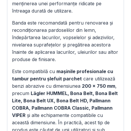
menținerea unei performanțe ridicate pe
întreaga durată de utilizare.
Banda este recomandată pentru renovarea și
recondiționarea pardoselilor din lemn,
îndepărtarea lacurilor, vopselelor și adezivilor,
nivelarea suprafețelor și pregătirea acestora
înainte de aplicarea lacurilor, uleiurilor sau altor
produse de finisare.
Este compatibilă cu
mașinile profesionale cu
tambur pentru șlefuit parchet
care utilizează
benzi abrazive cu dimensiunea
200 × 750 mm
,
precum
Lägler HUMMEL, Bona Belt, Bona Belt
Lite, Bona Belt UX, Bona Belt HD, Pallmann
COBRA, Pallmann COBRA Classic, Pallmann
VIPER
și alte echipamente compatibile cu
această dimensiune. În practică, acest tip de
produs este căutat de unii utilizatori și sub