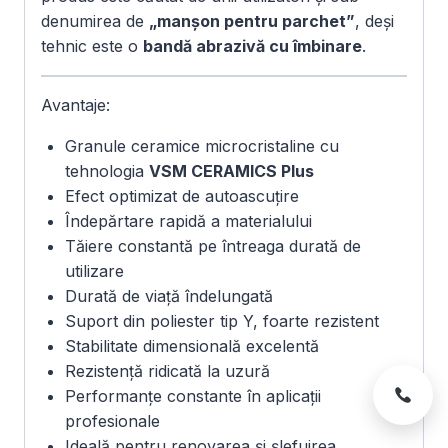
denumirea de
„manșon pentru parchet”
, deși
tehnic este o
bandă abrazivă cu îmbinare
.
Avantaje:
Granule ceramice microcristaline cu
tehnologia
VSM CERAMICS Plus
Efect optimizat de autoascuțire
Îndepărtare rapidă a materialului
Tăiere constantă pe întreaga durată de
utilizare
Durată de viață îndelungată
Suport din poliester tip Y, foarte rezistent
Stabilitate dimensională excelentă
Rezistență ridicată la uzură
Performanțe constante în aplicații
profesionale
Ideală pentru renovarea și șlefuirea