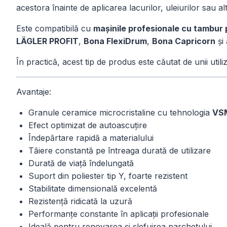
acestora înainte de aplicarea lacurilor, uleiurilor sau a
Este compatibilă cu
mașinile profesionale cu tambur 
LÄGLER PROFIT
,
Bona FlexiDrum
,
Bona Capricorn
și
În practică, acest tip de produs este căutat de unii util
Avantaje:
Granule ceramice microcristaline cu tehnologia
VS
Efect optimizat de autoascuțire
Îndepărtare rapidă a materialului
Tăiere constantă pe întreaga durată de utilizare
Durată de viață îndelungată
Suport din poliester tip Y, foarte rezistent
Stabilitate dimensională excelentă
Rezistență ridicată la uzură
Performanțe constante în aplicații profesionale
Ideală pentru renovarea și șlefuirea parchetului