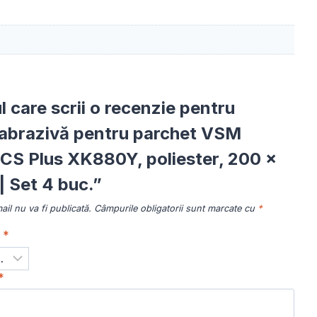
ul care scrii o recenzie pentru
abrazivă pentru parchet VSM
S Plus XK880Y, poliester, 200 ×
 Set 4 buc.”
il nu va fi publicată.
Câmpurile obligatorii sunt marcate cu
*
a
*
*