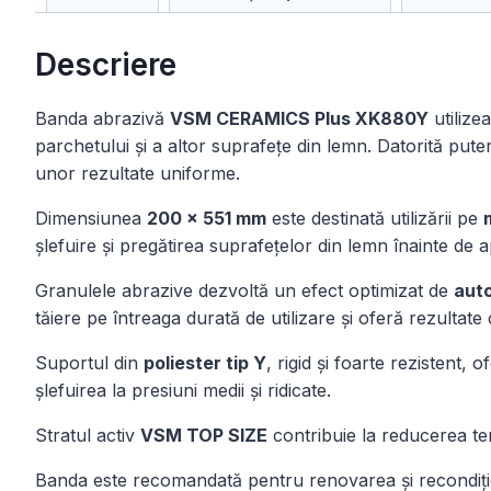
Descriere
Banda abrazivă
VSM CERAMICS Plus XK880Y
utilize
parchetului și a altor suprafețe din lemn. Datorită puter
unor rezultate uniforme.
Dimensiunea
200 × 551 mm
este destinată utilizării pe
șlefuire și pregătirea suprafețelor din lemn înainte de ap
Granulele abrazive dezvoltă un efect optimizat de
aut
tăiere pe întreaga durată de utilizare și oferă rezultate 
Suportul din
poliester tip Y
, rigid și foarte rezistent, 
șlefuirea la presiuni medii și ridicate.
Stratul activ
VSM TOP SIZE
contribuie la reducerea tem
Banda este recomandată pentru renovarea și recondiționa