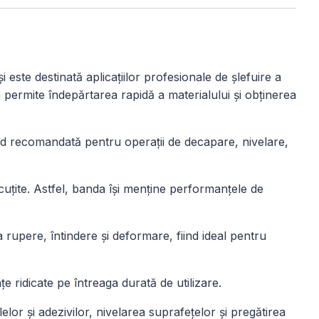
este destinată aplicațiilor profesionale de șlefuire a
ta permite îndepărtarea rapidă a materialului și obținerea
ind recomandată pentru operații de decapare, nivelare,
uțite. Astfel, banda își menține performanțele de
 la rupere, întindere și deformare, fiind ideal pentru
e ridicate pe întreaga durată de utilizare.
or și adezivilor, nivelarea suprafețelor și pregătirea