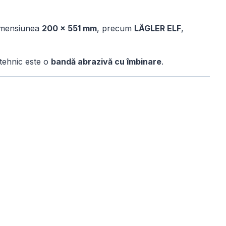
dimensiunea
200 × 551 mm
, precum
LÄGLER ELF
,
 tehnic este o
bandă abrazivă cu îmbinare
.