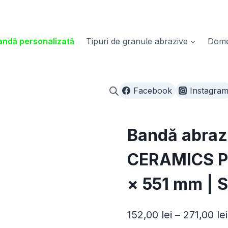
ndă personalizată
Tipuri de granule abrazive
Domen
Facebook
Instagra
Bandă abraz
CERAMICS Pl
× 551 mm | S
152,00
lei
–
271,00
lei