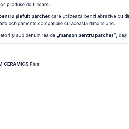
ltor produse de finisare.
pentru șlefuit parchet
care utilizează benzi abrazive cu 
 alte echipamente compatibile cu această dimensiune.
izatori și sub denumirea de
„manșon pentru parchet”
, deși
M CERAMICS Plus