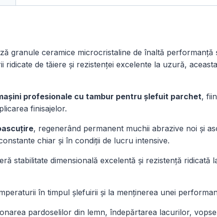
Plus
XK880Y,
poliester,
200
ază granule ceramice microcristaline de înaltă performanță și 
×
ii ridicate de tăiere și rezistenței excelente la uzură, aceas
551
mm
|
mașini profesionale cu tambur pentru șlefuit parchet
, fi
Set
licarea finisajelor.
4
oascuțire
, regenerând permanent muchii abrazive noi și asc
buc.
constante chiar și în condiții de lucru intensive.
oferă stabilitate dimensională excelentă și rezistență ridicată
peraturii în timpul șlefuirii și la menținerea unei performanț
rea pardoselilor din lemn, îndepărtarea lacurilor, vopselel