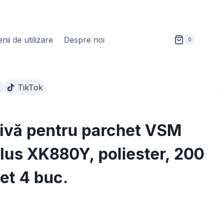
ii de utilizare
Despre noi
0
m
TikTok
ivă pentru parchet VSM
us XK880Y, poliester, 200
et 4 buc.
Interval