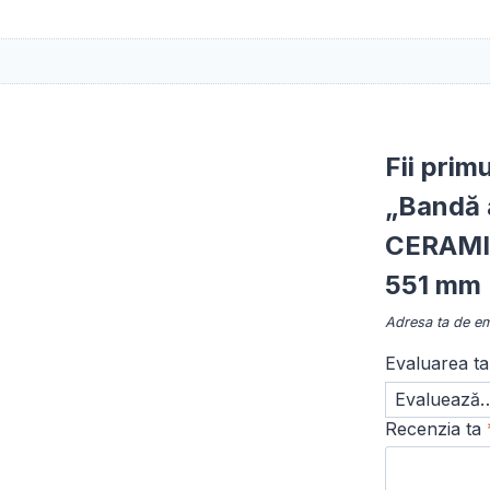
Fii prim
„Bandă 
CERAMIC
551 mm |
Adresa ta de ema
Evaluarea t
Recenzia ta