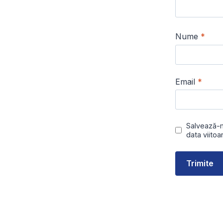
Nume
*
Email
*
Salvează-m
data viito