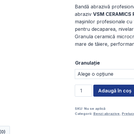
Bandă abrazivă profesional
abraziv
VSM CERAMICS 
mașinilor profesionale cu
pentru decaparea, nivelarea
Granula ceramică microcri
mare de tăiere, performanț
Granulație
Cantitate
Adaugă în coș
Bandă
abrazivă
SKU:
Nu se aplică
pentru
Categorii:
Benzi abrazive
,
Preluc
parchet
VSM
(0)
CERAMICS