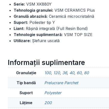
Serie:
VSM XK880Y
Tehnologia granulei:
VSM CERAMICS Plus
Granulă abrazivă:
Ceramică microcristalină
Suport:
Poliester tip Y
Liant:
Rășină integrală (Full Resin Bond)
Tehnologie suplimentară:
VSM TOP SIZE
Utilizare:
Șlefuire uscată
Informații suplimentare
Granulație
100
,
120
,
36
,
40
,
60
,
80
Tip bandă
Prelucrare Parchet
Suport
Polyester
Lățime
200