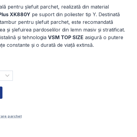
de
ă pentru șlefuit parchet, realizată din material
prețuri:
Plus XK880Y
pe suport din poliester tip Y. Destinată
152,00 lei
 tambur pentru șlefuit parchet, este recomandată
 și șlefuirea pardoselilor din lemn masiv și stratificat.
până
stalină și tehnologia
VSM TOP SIZE
asigură o putere
la
e constante și o durată de viață extinsă.
271,00 lei
rare parchet