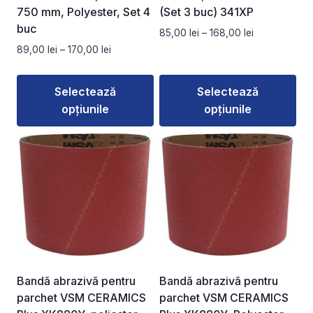
750 mm, Polyester, Set 4
(Set 3 buc) 341XP
buc
Interval
85,00
lei
–
168,00
lei
de
Interval
89,00
lei
–
170,00
lei
prețuri:
de
85,00 lei
prețuri:
Selectează
Selectează
până
89,00 lei
la
opțiunile
opțiunile
până
168,00 lei
la
Acest
Acest
170,00 lei
produs
produs
are
are
mai
mai
multe
multe
variații.
variații.
Opțiunile
Opțiunile
pot
pot
fi
fi
Bandă abrazivă pentru
Bandă abrazivă pentru
alese
alese
parchet VSM CERAMICS
parchet VSM CERAMICS
în
în