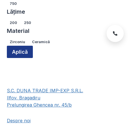
în
în
Lungime
750
pagina
pagina
Lățime
produsului.
produsului.
Lățime
200
250
Material
Material
Zirconiu
Ceramică
Aplică
S.C. DUNA TRADE IMP-EXP S.R.L.
Ilfov, Bragadiru
Prelungirea Ghencea nr. 45/b
Despre noi