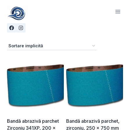
Skip
to
content
Bandă abrazivă parchet
Bandă abrazivă parchet,
Zirconiu 341XP, 200 x
zirconiu, 250 x 750 mm