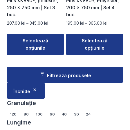
Plus XK880Y, poliester,
Plus XK880Y, Polyester,
pagina
pagina
250 × 750 mm | Set 3
200 × 750 mm | Set 4
produsului.
produsului.
buc.
buc.
Interval
Interval
207,00
lei
–
345,00
lei
195,00
lei
–
365,00
lei
de
de
prețuri:
prețuri:
Selectează
Selectează
207,00 lei
195,00 lei
opțiunile
opțiunile
până
până
la
la
Acest
Acest
345,00 lei
365,00 lei
produs
produs
are
are
Filtrează produsele
mai
mai
multe
multe
Închide
variații.
variații.
Opțiunile
Opțiunile
Granulație
pot
pot
Granulație
120
80
100
60
40
36
24
fi
fi
Lungime
alese
alese