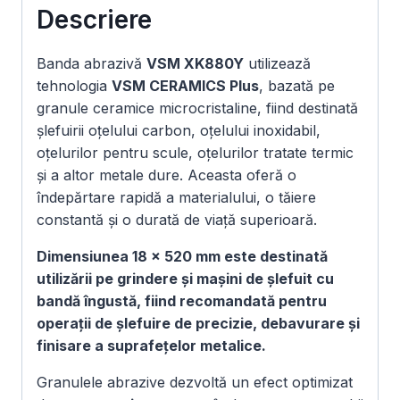
Descriere
pentru
grinder
|
Banda abrazivă
VSM XK880Y
utilizează
Set
tehnologia
VSM CERAMICS Plus
, bazată pe
18
granule ceramice microcristaline, fiind destinată
buc.
șlefuirii oțelului carbon, oțelului inoxidabil,
oțelurilor pentru scule, oțelurilor tratate termic
și a altor metale dure. Aceasta oferă o
îndepărtare rapidă a materialului, o tăiere
constantă și o durată de viață superioară.
Dimensiunea 18 × 520 mm este destinată
utilizării pe grindere și mașini de șlefuit cu
bandă îngustă, fiind recomandată pentru
operații de șlefuire de precizie, debavurare și
finisare a suprafețelor metalice.
Granulele abrazive dezvoltă un efect optimizat