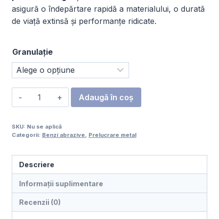
125,00 lei
asigură o îndepărtare rapidă a materialului, o durată
de viață extinsă și performanțe ridicate.
Granulație
Cantitate
Adaugă în coș
Bandă
abrazivă
SKU:
Nu se aplică
ceramică
Categorii:
Benzi abrazive
,
Prelucrare metal
plus
VSM
Descriere
XK880Y
18
Informații suplimentare
×
Recenzii (0)
520
mm