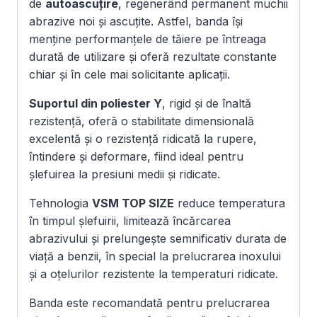
de
autoascuțire
, regenerând permanent muchii
abrazive noi și ascuțite. Astfel, banda își
menține performanțele de tăiere pe întreaga
durată de utilizare și oferă rezultate constante
chiar și în cele mai solicitante aplicații.
Suportul din poliester Y
, rigid și de înaltă
rezistență, oferă o stabilitate dimensională
excelentă și o rezistență ridicată la rupere,
întindere și deformare, fiind ideal pentru
șlefuirea la presiuni medii și ridicate.
Tehnologia
VSM TOP SIZE
reduce temperatura
în timpul șlefuirii, limitează încărcarea
abrazivului și prelungește semnificativ durata de
viață a benzii, în special la prelucrarea inoxului
și a oțelurilor rezistente la temperaturi ridicate.
Banda este recomandată pentru prelucrarea