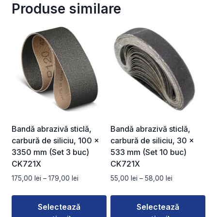
Produse similare
Bandă abrazivă sticlă,
Bandă abrazivă sticlă,
carbură de siliciu, 100 x
carbură de siliciu, 30 x
3350 mm (Set 3 buc)
533 mm (Set 10 buc)
CK721X
CK721X
Interval
Interval
175,00
lei
–
179,00
lei
55,00
lei
–
58,00
lei
de
de
prețuri:
prețuri:
Selectează
Selectează
175,00 lei
55,00 lei