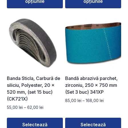
opțiunile
opțiunile
până
până
la
la
Acest
Acest
179,00 lei
58,00 lei
produs
produs
are
are
mai
mai
multe
multe
variații.
variații.
Opțiunile
Opțiunile
pot
pot
fi
fi
alese
alese
Banda Sticla, Carbură de
Bandă abrazivă parchet,
în
în
siliciu, Polyester, 20 x
zirconiu, 250 x 750 mm
pagina
pagina
520 mm, (set 15 buc)
(Set 3 buc) 341XP
produsului.
produsului.
(CK721X)
Interval
85,00
lei
–
168,00
lei
de
Interval
55,00
lei
–
62,00
lei
prețuri:
de
85,00 lei
prețuri:
Selectează
Selectează
până
55,00 lei