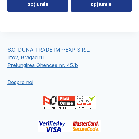
la
opțiunile
opțiunile
până
168,00 lei
la
Acest
Acest
62,00 lei
produs
produs
are
are
mai
mai
multe
multe
S.C. DUNA TRADE IMP-EXP S.R.L.
variații.
variații.
Ilfov, Bragadiru
Opțiunile
Opțiunile
Prelungirea Ghencea nr. 45/b
pot
pot
fi
fi
Despre noi
alese
alese
în
în
pagina
pagina
produsului.
produsului.