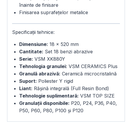
înainte de finisare
Finisarea suprafețelor metalice
Specificații tehnice:
Dimensiune:
18 × 520 mm
Cantitate:
Set 18 benzi abrazive
Serie:
VSM XK880Y
Tehnologia granulei:
VSM CERAMICS Plus
Granulă abrazivă:
Ceramică microcristalină
Suport:
Poliester Y rigid
Liant:
Rășină integrală (Full Resin Bond)
Tehnologie suplimentară:
VSM TOP SIZE
Granulații disponibile:
P20, P24, P36, P40,
P50, P60, P80, P100 și P120