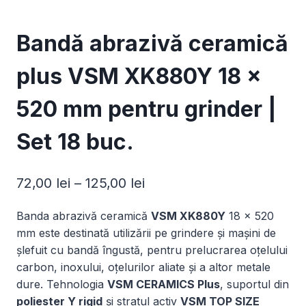
Bandă abrazivă ceramică
plus VSM XK880Y 18 ×
520 mm pentru grinder |
Set 18 buc.
Interval
72,00
lei
–
125,00
lei
de
Banda abrazivă ceramică
VSM XK880Y
18 × 520
prețuri:
mm este destinată utilizării pe grindere și mașini de
72,00 lei
șlefuit cu bandă îngustă, pentru prelucrarea oțelului
carbon, inoxului, oțelurilor aliate și a altor metale
până
dure. Tehnologia
VSM CERAMICS Plus
, suportul din
la
poliester Y rigid
și stratul activ
VSM TOP SIZE