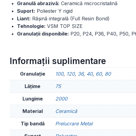
Granulă abrazivă:
Ceramică microcristalină
Suport:
Poliester Y rigid
Liant:
Rășină integrală (Full Resin Bond)
Tehnologie:
VSM TOP SIZE
Granulații disponibile:
P20, P24, P36, P40, P50, P6
Informații suplimentare
Granulație
100
,
120
,
36
,
40
,
60
,
80
Lățime
75
Lungime
2000
Material
Ceramică
Tip bandă
Prelucrare Metal