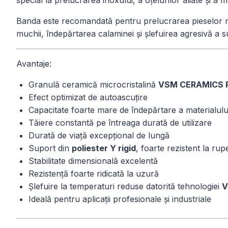
special la prelucrarea inoxului, a oțelurilor aliate și a 
Banda este recomandată pentru prelucrarea pieselor meta
muchii, îndepărtarea calaminei și șlefuirea agresivă a s
Avantaje:
Granulă ceramică microcristalină
VSM CERAMICS P
Efect optimizat de autoascuțire
Capacitate foarte mare de îndepărtare a materialulu
Tăiere constantă pe întreaga durată de utilizare
Durată de viață excepțional de lungă
Suport din
poliester Y rigid
, foarte rezistent la ru
Stabilitate dimensională excelentă
Rezistență foarte ridicată la uzură
Șlefuire la temperaturi reduse datorită tehnologiei
V
Ideală pentru aplicații profesionale și industriale