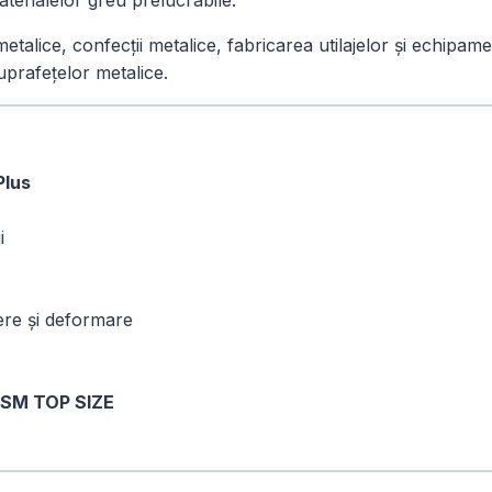
materialelor greu prelucrabile.
lice, confecții metalice, fabricarea utilajelor și echipament
uprafețelor metalice.
lus
i
pere și deformare
SM TOP SIZE