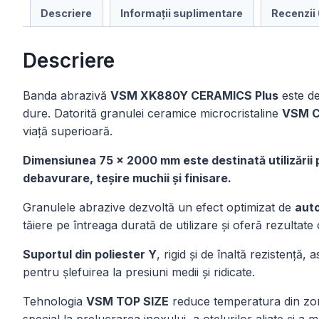
Descriere
Informații suplimentare
Recenzii 
Descriere
Banda abrazivă
VSM XK880Y CERAMICS Plus
este des
dure. Datorită granulei ceramice microcristaline
VSM C
viață superioară.
Dimensiunea 75 × 2000 mm este destinată utilizării p
debavurare, teșire muchii și finisare.
Granulele abrazive dezvoltă un efect optimizat de
aut
tăiere pe întreaga durată de utilizare și oferă rezultate c
Suportul din poliester Y
, rigid și de înaltă rezistență,
pentru șlefuirea la presiuni medii și ridicate.
Tehnologia
VSM TOP SIZE
reduce temperatura din zona