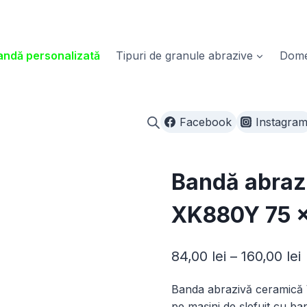
ndă personalizată
Tipuri de granule abrazive
Domen
Facebook
Instagra
Bandă abraz
XK880Y 75 ×
I
84,00
lei
–
160,00
lei
Banda abrazivă ceramică
p
pe mașini de șlefuit cu ba