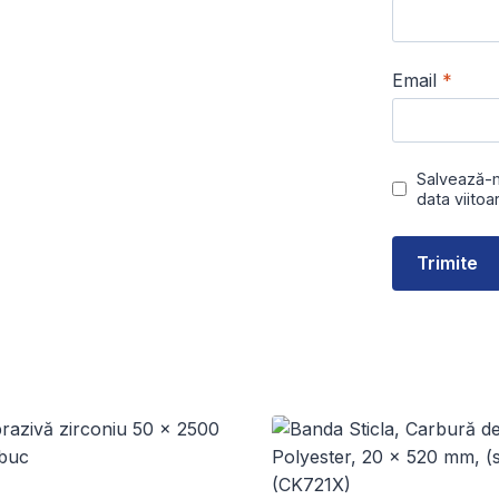
Email
*
Salvează-m
data viito