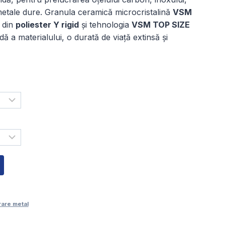
4,00 lei
r metale dure. Granula ceramică microcristalină
VSM
l din
poliester Y rigid
și tehnologia
VSM TOP SIZE
până
ă a materialului, o durată de viață extinsă și
a
60,00 lei
rare metal