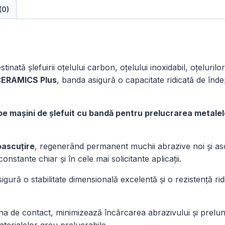
(0)
XK880Y
75
×
2000
mm
tinată șlefuirii oțelului carbon, oțelului inoxidabil, oțelurilo
|
ERAMICS Plus
, banda asigură o capacitate ridicată de înde
Set
2
buc.
e mașini de șlefuit cu bandă pentru prelucrarea metalelo
oascuțire
, regenerând permanent muchii abrazive noi și asc
onstante chiar și în cele mai solicitante aplicații.
 asigură o stabilitate dimensională excelentă și o rezistență ri
 de contact, minimizează încărcarea abrazivului și prelunge