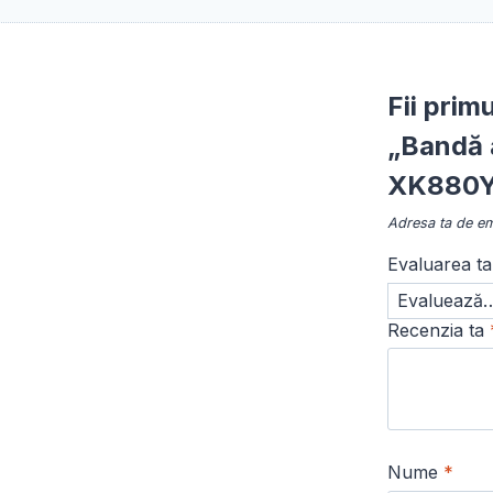
Fii prim
„Bandă 
XK880Y 
Adresa ta de ema
Evaluarea t
Recenzia ta
Nume
*