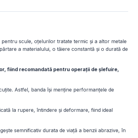
r pentru scule, oțelurilor tratate termic și a altor metale
părtare a materialului, o tăiere constantă și o durată de
r, fiind recomandată pentru operații de șlefuire,
uțite. Astfel, banda își menține performanțele de
dicată la rupere, întindere și deformare, fiind ideal
ște semnificativ durata de viață a benzii abrazive, în