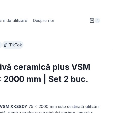
ii de utilizare
Despre noi
0
m
TikTok
ivă ceramică plus VSM
 2000 mm | Set 2 buc.
nterval
de
VSM XK880Y
75 × 2000 mm este destinată utilizării
rețuri:
ndă, pentru prelucrarea oțelului carbon, inoxului,