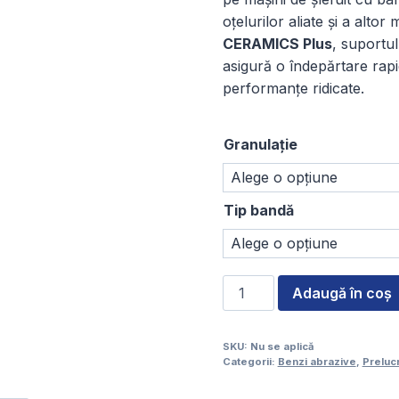
8
oțelurilor aliate și a alto
CERAMICS Plus
, suportu
asigură o îndepărtare rapid
l
performanțe ridicate.
1
Granulație
Tip bandă
Cantitate
Adaugă în coș
Bandă
abrazivă
SKU:
Nu se aplică
ceramică
Categorii:
Benzi abrazive
,
Preluc
plus
VSM