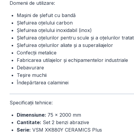
Domenii de utilizare:
Mașini de șlefuit cu bandă
Șlefuirea oțelului carbon
Șlefuirea oțelului inoxidabil (inox)
Șlefuirea oțelurilor pentru scule și a oțelurilor trata
Șlefuirea oțelurilor aliate și a superaliajelor
Confecții metalice
Fabricarea utilajelor și echipamentelor industriale
Debavurare
Teșire muchii
Îndepărtarea calaminei
Specificații tehnice:
Dimensiune:
75 × 2000 mm
Cantitate:
Set 2 benzi abrazive
Serie:
VSM XK880Y CERAMICS Plus