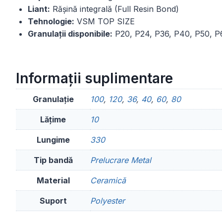
Liant:
Rășină integrală (Full Resin Bond)
Tehnologie:
VSM TOP SIZE
Granulații disponibile:
P20, P24, P36, P40, P50, P6
Informații suplimentare
Granulație
100
,
120
,
36
,
40
,
60
,
80
Lățime
10
Lungime
330
Tip bandă
Prelucrare Metal
Material
Ceramică
Suport
Polyester