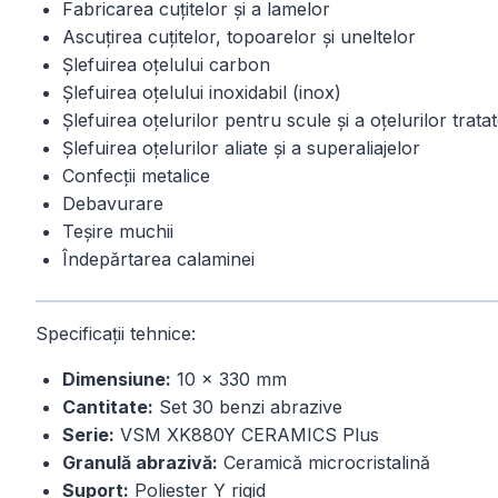
Fabricarea cuțitelor și a lamelor
Ascuțirea cuțitelor, topoarelor și uneltelor
Șlefuirea oțelului carbon
Șlefuirea oțelului inoxidabil (inox)
Șlefuirea oțelurilor pentru scule și a oțelurilor trata
Șlefuirea oțelurilor aliate și a superaliajelor
Confecții metalice
Debavurare
Teșire muchii
Îndepărtarea calaminei
Specificații tehnice:
Dimensiune:
10 × 330 mm
Cantitate:
Set 30 benzi abrazive
Serie:
VSM XK880Y CERAMICS Plus
Granulă abrazivă:
Ceramică microcristalină
Suport:
Poliester Y rigid