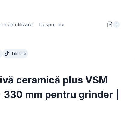
ii de utilizare
Despre noi
0
m
TikTok
ivă ceramică plus VSM
 330 mm pentru grinder |
terval