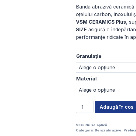
d
Banda abrazivă ceramică
pr
oțelului carbon, inoxului ș
56
VSM CERAMICS Plus
, su
SIZE
asigură o îndepărtare 
p
performanțe ridicate în apl
la
85
Granulație
Material
Cantitate
Adaugă în coș
Bandă
abrazivă
SKU:
Nu se aplică
ceramică
Categorii:
Benzi abrazive
,
Preluc
plus