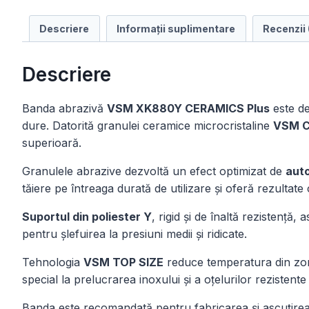
Descriere
Informații suplimentare
Recenzii 
Descriere
Banda abrazivă
VSM XK880Y CERAMICS Plus
este des
dure. Datorită granulei ceramice microcristaline
VSM C
superioară.
Granulele abrazive dezvoltă un efect optimizat de
aut
tăiere pe întreaga durată de utilizare și oferă rezultate c
Suportul din poliester Y
, rigid și de înaltă rezistență,
pentru șlefuirea la presiuni medii și ridicate.
Tehnologia
VSM TOP SIZE
reduce temperatura din zona
special la prelucrarea inoxului și a oțelurilor rezistente
Banda este recomandată pentru fabricarea și ascuțirea c