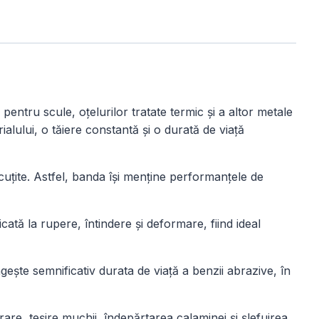
r pentru scule, oțelurilor tratate termic și a altor metale
alului, o tăiere constantă și o durată de viață
uțite. Astfel, banda își menține performanțele de
dicată la rupere, întindere și deformare, fiind ideal
ște semnificativ durata de viață a benzii abrazive, în
are, teșire muchii, îndepărtarea calaminei și șlefuirea