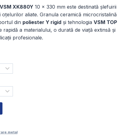
e
VSM XK880Y
10 × 330 mm este destinată șlefuirii
ețuri:
i oțelurilor aliate. Granula ceramică microcristalină
,00 lei
portul din
poliester Y rigid
și tehnologia
VSM TOP
rapidă a materialului, o durată de viață extinsă și
ână
icații profesionale.
,00 lei
rare metal