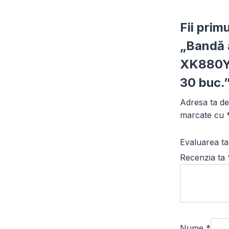
Fii prim
„Bandă 
XK880Y 
30 buc.
Adresa ta de 
marcate cu
Evaluarea t
Recenzia ta
Nume
*