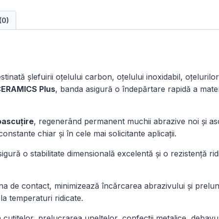
VSM
(0)
XK880Y
10
×
330
mm
tinată șlefuirii oțelului carbon, oțelului inoxidabil, oțelurilo
pentru
ERAMICS Plus
, banda asigură o îndepărtare rapidă a materi
grinder
|
Set
oascuțire
, regenerând permanent muchii abrazive noi și asc
30
onstante chiar și în cele mai solicitante aplicații.
buc.
 asigură o stabilitate dimensională excelentă și o rezistență ri
 de contact, minimizează încărcarea abrazivului și prelunge
 la temperaturi ridicate.
uțitelor, prelucrarea uneltelor, confecții metalice, debavur