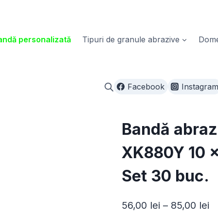
ndă personalizată
Tipuri de granule abrazive
Domen
Facebook
Instagra
Bandă abraz
XK880Y 10 ×
Set 30 buc.
In
56,00
lei
–
85,00
lei