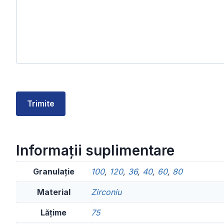
Trimite
Informații suplimentare
Granulație
100
,
120
,
36
,
40
,
60
,
80
Material
Zirconiu
Lățime
75