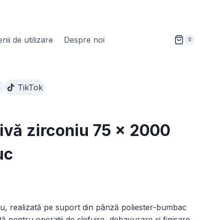
ii de utilizare
Despre noi
0
m
TikTok
vă zirconiu 75 x 2000
uc
nterval
de
u, realizată pe suport din pânză poliester-bumbac
rețuri:
 pentru operații de șlefuire, debavurare și finisare.