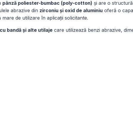
in
pânză poliester-bumbac (poly-cotton)
și are o structur
ulele abrazive din
zirconiu și oxid de aluminiu
oferă o capac
are de utilizare în aplicații solicitante.
cu bandă și alte utilaje
care utilizează benzi abrazive, dim