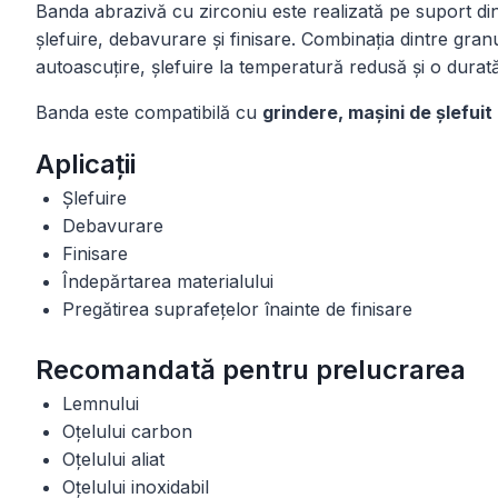
Banda abrazivă cu zirconiu este realizată pe suport d
șlefuire, debavurare și finisare. Combinația dintre gran
autoascuțire, șlefuire la temperatură redusă și o durată m
Banda este compatibilă cu
grindere, mașini de șlefuit 
Aplicații
Șlefuire
Debavurare
Finisare
Îndepărtarea materialului
Pregătirea suprafețelor înainte de finisare
Recomandată pentru prelucrarea
Lemnului
Oțelului carbon
Oțelului aliat
Oțelului inoxidabil