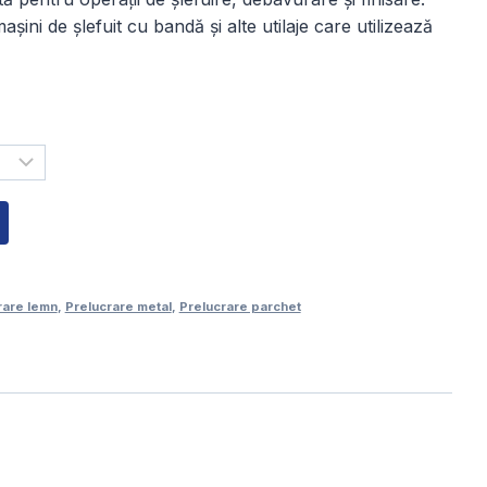
6,00 lei
șini de șlefuit cu bandă și alte utilaje care utilizează
până
a
58,00 lei
rare lemn
,
Prelucrare metal
,
Prelucrare parchet