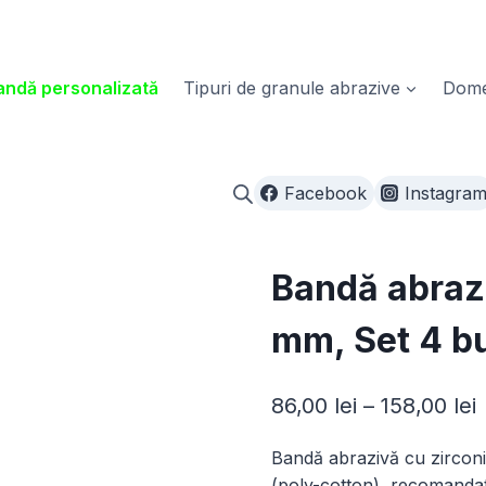
ndă personalizată
Tipuri de granule abrazive
Domen
Facebook
Instagra
Bandă abrazi
mm, Set 4 b
I
86,00
lei
–
158,00
lei
Bandă abrazivă cu zirconi
p
(poly-cotton), recomandată