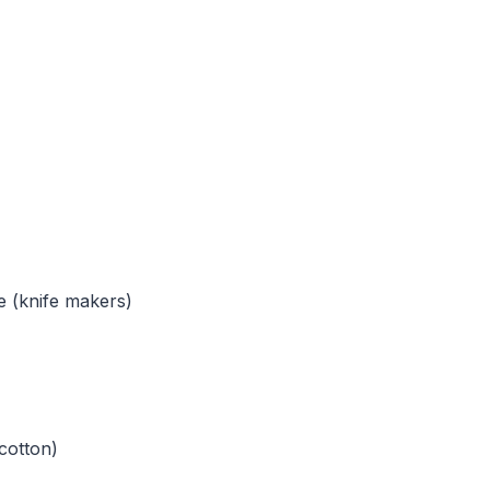
re (knife makers)
cotton)