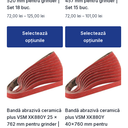
520 mm pentru grinder |
457 mm pentru grinder |
pagina
pagina
Set 18 buc.
Set 15 buc.
produsului.
produsului.
Interval
Interval
72,00
lei
–
125,00
lei
72,00
lei
–
101,00
lei
de
de
prețuri:
prețuri:
Selectează
Selectează
72,00 lei
72,00 lei
opțiunile
opțiunile
până
până
la
la
Acest
Acest
125,00 lei
101,00 lei
produs
produs
are
are
mai
mai
multe
multe
variații.
variații.
Opțiunile
Opțiunile
pot
pot
fi
fi
Bandă abrazivă ceramică
Bandă abrazivă ceramică
alese
alese
plus VSM XK880Y 25 ×
plus VSM XK880Y
în
în
762 mm pentru grinder |
40×760 mm pentru