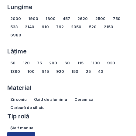
Lungime
Lungime
2000
1900
1800
457
2620
2500
750
533
2140
610
762
2050
520
2150
6980
Arată mai multe...
Lățime
Lățime
50
120
75
200
60
115
1100
930
1380
100
915
920
150
25
40
Arată mai multe...
Material
Material
Zirconiu
Oxid de aluminiu
Ceramică
Carbură de siliciu
Tip rolă
Tip
Șlaif manual
rolă