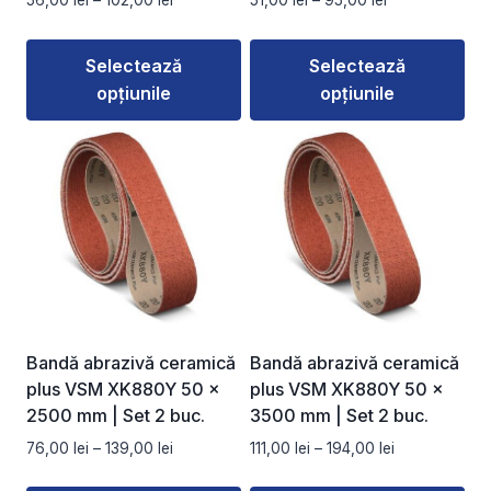
56,00
lei
–
102,00
lei
51,00
lei
–
95,00
lei
produsului.
produsului.
de
de
prețuri:
prețuri:
Selectează
Selectează
56,00 lei
51,00 lei
opțiunile
opțiunile
până
până
la
la
Acest
Acest
102,00 lei
95,00 lei
produs
produs
are
are
mai
mai
multe
multe
variații.
variații.
Opțiunile
Opțiunile
pot
pot
fi
fi
Bandă abrazivă ceramică
Bandă abrazivă ceramică
alese
alese
plus VSM XK880Y 50 ×
plus VSM XK880Y 50 ×
în
în
2500 mm | Set 2 buc.
3500 mm | Set 2 buc.
pagina
pagina
Interval
Interval
76,00
lei
–
139,00
lei
111,00
lei
–
194,00
lei
produsului.
produsului.
de
de