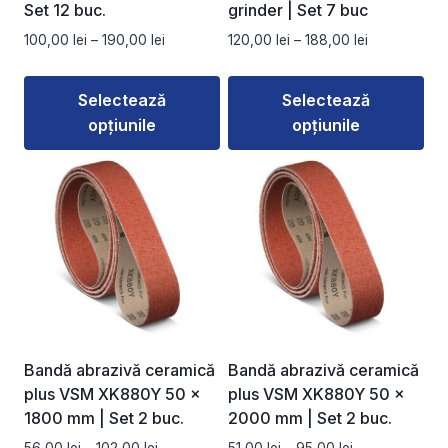
pagina
pagina
Set 12 buc.
grinder | Set 7 buc
produsului.
produsului.
Interval
Interval
100,00
lei
–
190,00
lei
120,00
lei
–
188,00
lei
de
de
prețuri:
prețuri:
Selectează
Selectează
100,00 lei
120,00 lei
opțiunile
opțiunile
până
până
la
la
Acest
Acest
190,00 lei
188,00 lei
produs
produs
are
are
mai
mai
multe
multe
variații.
variații.
Opțiunile
Opțiunile
pot
pot
fi
fi
Bandă abrazivă ceramică
Bandă abrazivă ceramică
alese
alese
plus VSM XK880Y 50 ×
plus VSM XK880Y 50 ×
în
în
1800 mm | Set 2 buc.
2000 mm | Set 2 buc.
pagina
pagina
Interval
Interval