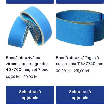
45,00 lei
la
Acest
Acest
160,00 lei
produs
produs
are
are
mai
mai
multe
multe
variații.
variații.
Opțiunile
Opțiunile
pot
pot
fi
fi
Bandă abrazivă cu
Bandă abrazivă îngustă
alese
alese
zirconiu pentru grinder
cu zirconiu 115×7740 mm
în
în
40×760 mm, set 7 buc.
Interval
99,00
lei
–
215,00
lei
pagina
pagina
de
Interval
44,00
lei
–
90,00
lei
produsului.
produsului.
prețuri:
de
99,00 lei
prețuri:
Selectează
Selectează
până
44,00 lei
la
opțiunile
opțiunile
până
215,00 lei
la
Acest
Acest
90,00 lei