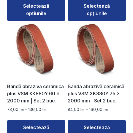
prețuri:
prețuri:
Selectează
Selectează
76,00 lei
111,00 lei
opțiunile
opțiunile
până
până
la
la
Acest
Acest
139,00 lei
194,00 lei
produs
produs
are
are
mai
mai
multe
multe
variații.
variații.
Opțiunile
Opțiunile
pot
pot
fi
fi
Bandă abrazivă ceramică
Bandă abrazivă ceramică
alese
alese
plus VSM XK880Y 60 ×
plus VSM XK880Y 75 ×
în
în
2000 mm | Set 2 buc.
2000 mm | Set 2 buc.
pagina
pagina
Interval
Interval
73,00
lei
–
136,00
lei
84,00
lei
–
160,00
lei
produsului.
produsului.
de
de
prețuri:
prețuri:
Selectează
Selectează
73,00 lei
84,00 lei