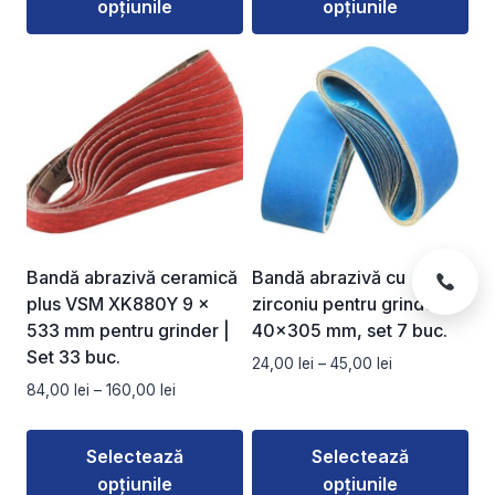
opțiunile
opțiunile
până
până
la
la
Acest
Acest
136,00 lei
160,00 lei
produs
produs
are
are
mai
mai
multe
multe
variații.
variații.
Opțiunile
Opțiunile
pot
pot
fi
fi
Bandă abrazivă ceramică
Bandă abrazivă cu
alese
alese
plus VSM XK880Y 9 ×
zirconiu pentru grinder
în
în
533 mm pentru grinder |
40×305 mm, set 7 buc.
pagina
pagina
Set 33 buc.
Interval
24,00
lei
–
45,00
lei
produsului.
produsului.
de
Interval
84,00
lei
–
160,00
lei
prețuri:
de
24,00 lei
prețuri:
Selectează
Selectează
până
84,00 lei
la
opțiunile
opțiunile
până