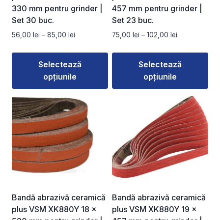
330 mm pentru grinder |
457 mm pentru grinder |
Set 30 buc.
Set 23 buc.
Interval
Interval
56,00
lei
–
85,00
lei
75,00
lei
–
102,00
lei
de
de
prețuri:
prețuri:
Selectează
Selectează
56,00 lei
75,00 lei
opțiunile
opțiunile
până
până
la
la
Acest
Acest
85,00 lei
102,00 lei
produs
produs
are
are
mai
mai
multe
multe
variații.
variații.
Opțiunile
Opțiunile
pot
pot
fi
fi
Bandă abrazivă ceramică
Bandă abrazivă ceramică
alese
alese
plus VSM XK880Y 18 ×
plus VSM XK880Y 19 ×
în
în