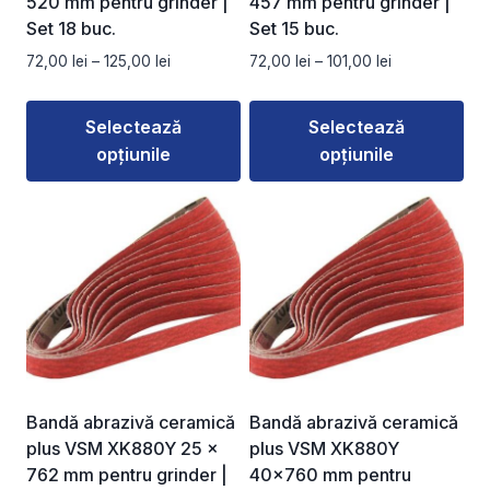
520 mm pentru grinder |
457 mm pentru grinder |
pagina
pagina
Set 18 buc.
Set 15 buc.
produsului.
produsului.
Interval
Interval
72,00
lei
–
125,00
lei
72,00
lei
–
101,00
lei
de
de
prețuri:
prețuri:
Selectează
Selectează
72,00 lei
72,00 lei
opțiunile
opțiunile
până
până
la
la
Acest
Acest
125,00 lei
101,00 lei
produs
produs
are
are
mai
mai
multe
multe
variații.
variații.
Opțiunile
Opțiunile
pot
pot
fi
fi
Bandă abrazivă ceramică
Bandă abrazivă ceramică
alese
alese
plus VSM XK880Y 25 ×
plus VSM XK880Y
în
în
762 mm pentru grinder |
40×760 mm pentru