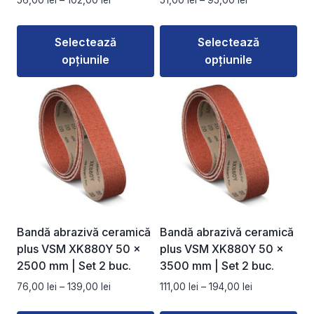
56,00
lei
–
102,00
lei
51,00
lei
–
95,00
lei
produsului.
produsului.
de
de
prețuri:
prețuri:
Selectează
Selectează
56,00 lei
51,00 lei
opțiunile
opțiunile
până
până
la
la
Acest
Acest
102,00 lei
95,00 lei
produs
produs
are
are
mai
mai
multe
multe
variații.
variații.
Opțiunile
Opțiunile
pot
pot
fi
fi
Bandă abrazivă ceramică
Bandă abrazivă ceramică
alese
alese
plus VSM XK880Y 50 ×
plus VSM XK880Y 50 ×
în
în
2500 mm | Set 2 buc.
3500 mm | Set 2 buc.
pagina
pagina
Interval
Interval
76,00
lei
–
139,00
lei
111,00
lei
–
194,00
lei
produsului.
produsului.
de
de