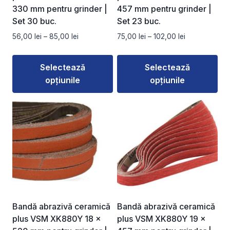
330 mm pentru grinder |
457 mm pentru grinder |
Set 30 buc.
Set 23 buc.
Interval
Interval
56,00
lei
–
85,00
lei
75,00
lei
–
102,00
lei
de
de
prețuri:
prețuri:
Selectează
Selectează
56,00 lei
75,00 lei
opțiunile
opțiunile
până
până
la
la
Acest
Acest
85,00 lei
102,00 lei
produs
produs
are
are
mai
mai
multe
multe
variații.
variații.
Opțiunile
Opțiunile
pot
pot
fi
fi
Bandă abrazivă ceramică
Bandă abrazivă ceramică
alese
alese
plus VSM XK880Y 18 ×
plus VSM XK880Y 19 ×
în
în