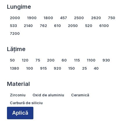
Lungime
Lungime
2000
1900
1800
457
2500
2620
750
533
2140
762
610
2050
520
6100
7200
Arată mai multe...
Lățime
Lățime
50
120
75
200
60
115
1100
930
1380
100
915
920
150
25
40
Arată mai multe...
Material
Material
Zirconiu
Oxid de aluminiu
Ceramică
Carbură de siliciu
Aplică