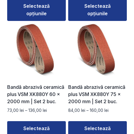
prețuri:
prețuri:
Selectează
Selectează
76,00 lei
111,00 lei
opțiunile
opțiunile
până
până
la
la
Acest
Acest
139,00 lei
194,00 lei
produs
produs
are
are
mai
mai
multe
multe
variații.
variații.
Opțiunile
Opțiunile
pot
pot
fi
fi
Bandă abrazivă ceramică
Bandă abrazivă ceramică
alese
alese
plus VSM XK880Y 60 ×
plus VSM XK880Y 75 ×
în
în
2000 mm | Set 2 buc.
2000 mm | Set 2 buc.
pagina
pagina
Interval
Interval
73,00
lei
–
136,00
lei
84,00
lei
–
160,00
lei
produsului.
produsului.
de
de
prețuri:
prețuri:
Selectează
Selectează
73,00 lei
84,00 lei