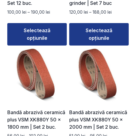
pagina
pagina
Set 12 buc.
grinder | Set 7 buc
produsului.
produsului.
Interval
Interval
100,00
lei
–
190,00
lei
120,00
lei
–
188,00
lei
de
de
prețuri:
prețuri:
Selectează
Selectează
100,00 lei
120,00 lei
opțiunile
opțiunile
până
până
la
la
Acest
Acest
190,00 lei
188,00 lei
produs
produs
are
are
mai
mai
multe
multe
variații.
variații.
Opțiunile
Opțiunile
pot
pot
fi
fi
Bandă abrazivă ceramică
Bandă abrazivă ceramică
alese
alese
plus VSM XK880Y 50 ×
plus VSM XK880Y 50 ×
în
în
1800 mm | Set 2 buc.
2000 mm | Set 2 buc.
pagina
pagina
Interval
Interval