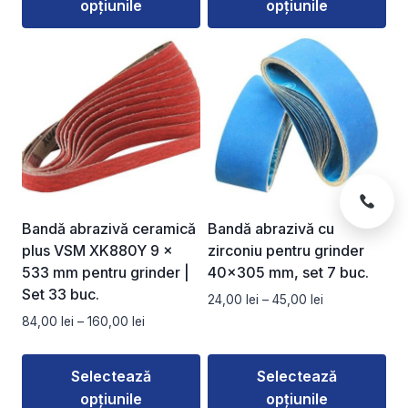
opțiunile
opțiunile
până
până
la
la
Acest
Acest
136,00 lei
160,00 lei
produs
produs
are
are
mai
mai
multe
multe
variații.
variații.
Opțiunile
Opțiunile
pot
pot
fi
fi
Bandă abrazivă ceramică
Bandă abrazivă cu
alese
alese
plus VSM XK880Y 9 ×
zirconiu pentru grinder
în
în
533 mm pentru grinder |
40×305 mm, set 7 buc.
pagina
pagina
Set 33 buc.
Interval
24,00
lei
–
45,00
lei
produsului.
produsului.
de
Interval
84,00
lei
–
160,00
lei
prețuri:
de
24,00 lei
prețuri:
Selectează
Selectează
până
84,00 lei
la
opțiunile
opțiunile
până