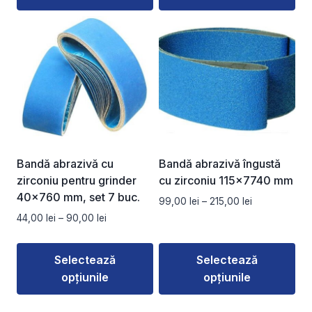
45,00 lei
la
Acest
Acest
160,00 lei
produs
produs
are
are
mai
mai
multe
multe
variații.
variații.
Opțiunile
Opțiunile
pot
pot
fi
fi
Bandă abrazivă cu
Bandă abrazivă îngustă
alese
alese
zirconiu pentru grinder
cu zirconiu 115×7740 mm
în
în
40×760 mm, set 7 buc.
Interval
99,00
lei
–
215,00
lei
pagina
pagina
de
Interval
44,00
lei
–
90,00
lei
produsului.
produsului.
prețuri:
de
99,00 lei
prețuri:
Selectează
Selectează
până
44,00 lei
la
opțiunile
opțiunile
până
215,00 lei
la
Acest
Acest
90,00 lei