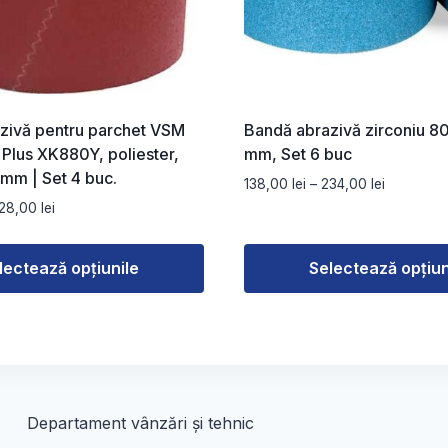
zivă pentru parchet VSM
Bandă abrazivă zirconiu 8
lus XK880Y, poliester,
mm, Set 6 buc
mm | Set 4 buc.
Interval
138,00
lei
–
234,00
lei
de
Interval
28,00
lei
prețuri:
de
138,00 lei
prețuri:
lectează opțiunile
Selectează opțiun
până
122,00 lei
la
până
Acest
234,00 lei
la
produs
228,00 lei
are
mai
multe
Departament vânzări și tehnic
variații.