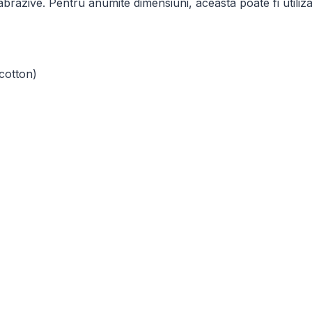
abrazive. Pentru anumite dimensiuni, aceasta poate fi utiliz
cotton)