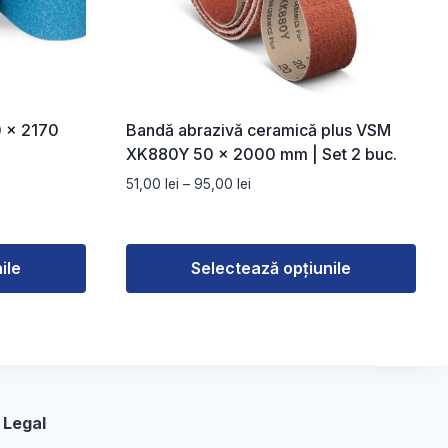
0 x 2170
Bandă abrazivă ceramică plus VSM
XK880Y 50 × 2000 mm | Set 2 buc.
Interval
51,00
lei
–
95,00
lei
de
prețuri:
51,00 lei
ile
Selectează opțiunile
până
la
Acest
95,00 lei
produs
are
mai
multe
Legal
variații.