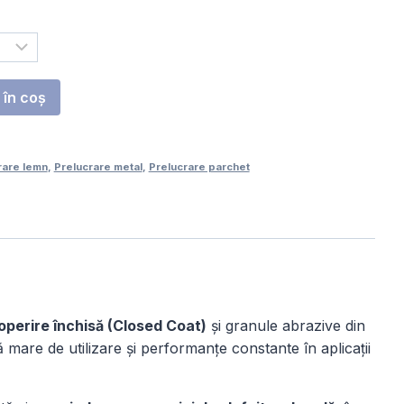
a
58,00 lei
în coș
rare lemn
,
Prelucrare metal
,
Prelucrare parchet
operire închisă (Closed Coat)
și granule abrazive din
 mare de utilizare și performanțe constante în aplicații