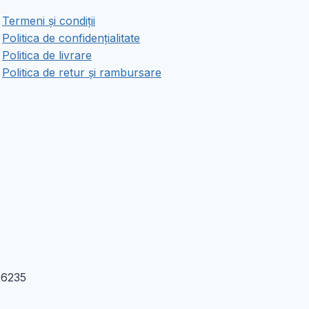
Opțiunile
Termeni și condiții
pot
Politica de confidențialitate
fi
Politica de livrare
alese
Politica de retur și rambursare
în
pagina
produsului.
26235