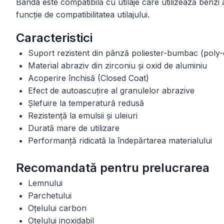
Banda este compatibilă cu utilaje care utilizează benzi 
funcție de compatibilitatea utilajului.
Caracteristici
Suport rezistent din pânză poliester-bumbac (poly-
Material abraziv din zirconiu și oxid de aluminiu
Acoperire închisă (Closed Coat)
Efect de autoascuțire al granulelor abrazive
Șlefuire la temperatură redusă
Rezistență la emulsii și uleiuri
Durată mare de utilizare
Performanță ridicată la îndepărtarea materialului
Recomandată pentru prelucrarea
Lemnului
Parchetului
Oțelului carbon
Oțelului inoxidabil