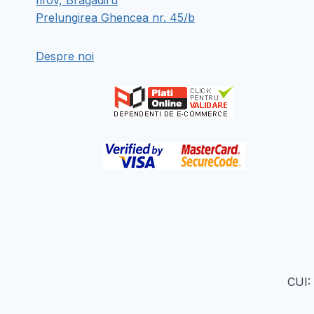
Ilfov, Bragadiru
Opțiunile
Opțiunile
Prelungirea Ghencea nr. 45/b
pot
pot
fi
fi
Despre noi
alese
alese
în
în
pagina
pagina
produsului.
produsului.
CUI: