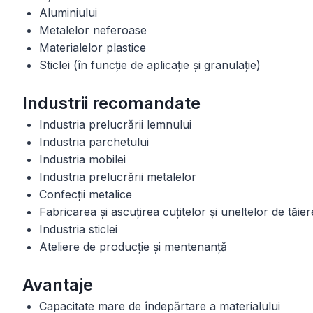
Aluminiului
Metalelor neferoase
Materialelor plastice
Sticlei (în funcție de aplicație și granulație)
Industrii recomandate
Industria prelucrării lemnului
Industria parchetului
Industria mobilei
Industria prelucrării metalelor
Confecții metalice
Fabricarea și ascuțirea cuțitelor și uneltelor de tăie
Industria sticlei
Ateliere de producție și mentenanță
Avantaje
Capacitate mare de îndepărtare a materialului