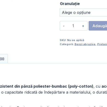
l
Granulație
1
Cantitate
Adaugă 
Bandă
abrazivă
SKU:
Nu se aplică
zirconiu
Categorii:
Benzi abrazive
,
Preluc
60
x
(0)
2000
mm,
Set
5
buc
zistent din pânză poliester-bumbac (poly-cotton)
, cu
ac
o capacitate ridicată de îndepărtare a materialului, o durată