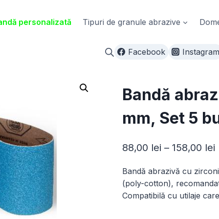
ndă personalizată
Tipuri de granule abrazive
Domen
Facebook
Instagra
Bandă abraz
mm, Set 5 b
I
88,00
lei
–
158,00
lei
Bandă abrazivă cu zirconi
p
(poly-cotton), recomandată
8
Compatibilă cu utilaje care