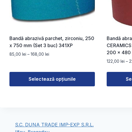
Bandă abrazivă parchet, zirconiu, 250
Bandă abra
x 750 mm (Set 3 buc) 341XP
CERAMICS P
200 × 480 
Interval
85,00
lei
–
168,00
lei
de
122,00
lei
–
2
prețuri:
85,00 lei
Selectează opțiunile
Se
până
la
Acest
Acest
168,00 lei
produs
produs
are
are
mai
mai
multe
multe
S.C. DUNA TRADE IMP-EXP S.R.L.
variații.
variații.