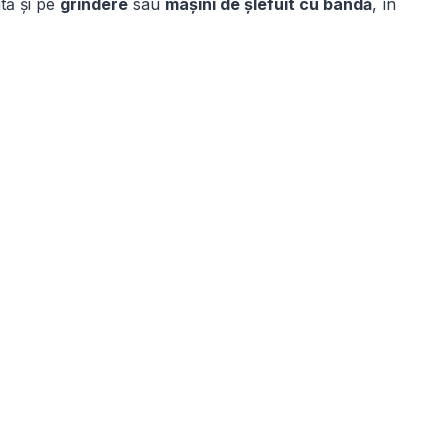
ată și pe
grindere
sau
mașini de șlefuit cu bandă
, în