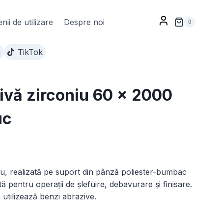
ii de utilizare
Despre noi
0
m
TikTok
ivă zirconiu 60 x 2000
uc
nterval
de
u, realizată pe suport din pânză poliester-bumbac
rețuri:
 pentru operații de șlefuire, debavurare și finisare.
8,00 lei
 utilizează benzi abrazive.
până