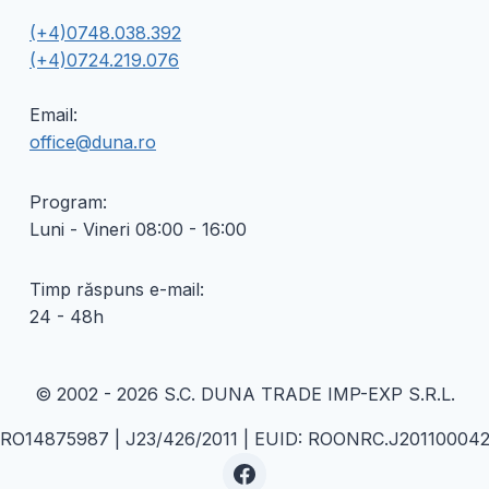
Opțiunile
(+4)0748.038.392
pot
(+4)0724.219.076
fi
alese
Email:
în
office@duna.ro
pagina
produsului.
Program:
Luni - Vineri 08:00 - 16:00
Timp răspuns e-mail:
24 - 48h
© 2002 - 2026 S.C. DUNA TRADE IMP-EXP S.R.L.
 RO14875987 | J23/426/2011 | EUID: ROONRC.J20110004