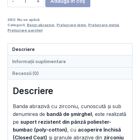
Adaugă în coș
Bandă
abrazivă
SKU:
Nu se aplică
zirconiu
Categorii:
Benzi abrazive
,
Prelucrare lemn
,
Prelucrare metal
,
75
Prelucrare parchet
x
1500
Descriere
mm,
Set
Informații suplimentare
4
Recenzii (0)
buc
Descriere
Banda abrazivă cu zirconiu, cunoscută și sub
denumirea de
bandă de șmirghel
, este realizată
pe
suport rezistent din pânză poliester-
bumbac (poly-cotton)
, cu
acoperire închisă
(Closed Coat)
și granule abrazive din
zirconiu