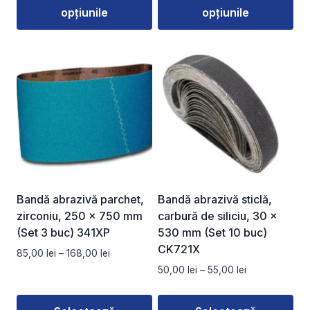
opțiunile
opțiunile
până
până
la
la
Acest
Acest
170,00 lei
62,00 lei
produs
produs
are
are
mai
mai
multe
multe
variații.
variații.
Opțiunile
Opțiunile
pot
pot
fi
fi
alese
alese
Bandă abrazivă parchet,
Bandă abrazivă sticlă,
în
în
zirconiu, 250 x 750 mm
carbură de siliciu, 30 x
pagina
pagina
(Set 3 buc) 341XP
530 mm (Set 10 buc)
produsului.
produsului.
CK721X
Interval
85,00
lei
–
168,00
lei
de
Interval
50,00
lei
–
55,00
lei
prețuri:
de
85,00 lei
prețuri: