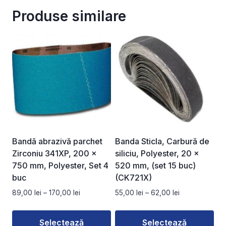
Produse similare
Bandă abrazivă parchet
Banda Sticla, Carbură de
Zirconiu 341XP, 200 x
siliciu, Polyester, 20 x
750 mm, Polyester, Set 4
520 mm, (set 15 buc)
buc
(CK721X)
Interval
Interval
89,00
lei
–
170,00
lei
55,00
lei
–
62,00
lei
de
de
prețuri:
prețuri:
Selectează
Selectează
89,00 lei
55,00 lei