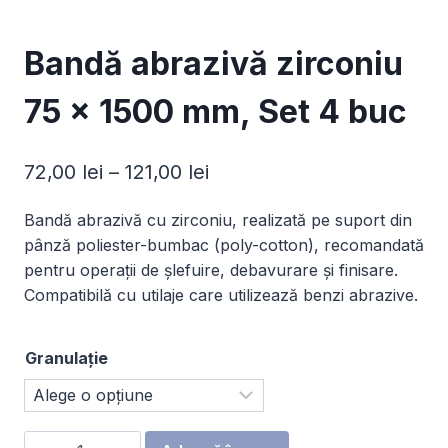
Bandă abrazivă zirconiu
75 x 1500 mm, Set 4 buc
Interval
72,00
lei
–
121,00
lei
de
Bandă abrazivă cu zirconiu, realizată pe suport din
prețuri:
pânză poliester-bumbac (poly-cotton), recomandată
72,00 lei
pentru operații de șlefuire, debavurare și finisare.
Compatibilă cu utilaje care utilizează benzi abrazive.
până
la
Granulație
121,00 lei
Cantitate