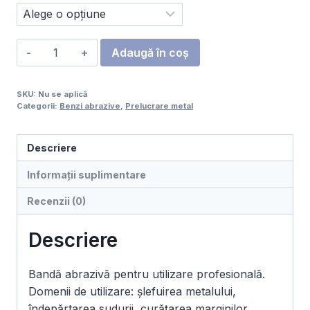
Cantitate
Adaugă în coș
Bandă
grinder
SKU:
Nu se aplică
zirconiu
Categorii:
Benzi abrazive
,
Prelucrare metal
341XP
18
Descriere
x
520
Informații suplimentare
mm
Recenzii (0)
—
Set
Descriere
18
buc
Bandă abrazivă pentru utilizare profesională.
Domenii de utilizare: șlefuirea metalului,
îndepărtarea sudurii, curățarea marginilor