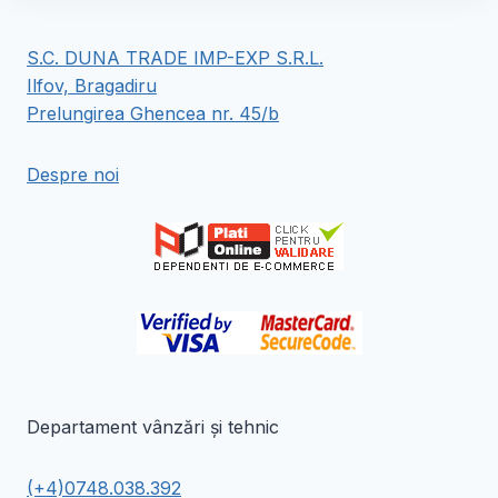
mai
mai
multe
multe
S.C. DUNA TRADE IMP-EXP S.R.L.
variații.
variații.
Ilfov, Bragadiru
Opțiunile
Opțiunile
Prelungirea Ghencea nr. 45/b
pot
pot
fi
fi
Despre noi
alese
alese
în
în
pagina
pagina
produsului.
produsului.
Departament vânzări și tehnic
(+4)0748.038.392