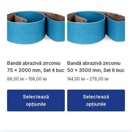
produs
produs
are
are
mai
mai
multe
multe
variații.
variații.
Opțiunile
Opțiunile
pot
pot
fi
fi
alese
alese
Bandă abrazivă zirconiu
Bandă abrazivă zirconiu
în
în
75 x 2000 mm, Set 4 buc
50 x 3500 mm, Set 6 buc
pagina
pagina
Interval
Interval
86,00
lei
–
158,00
lei
144,00
lei
–
276,00
lei
produsului.
produsului.
de
de
prețuri:
prețuri:
Selectează
Selectează
86,00 lei
144,00 lei
opțiunile
opțiunile
până
până
la
la
Acest
Acest
158,00 lei
276,00 lei
produs
produs
are
are