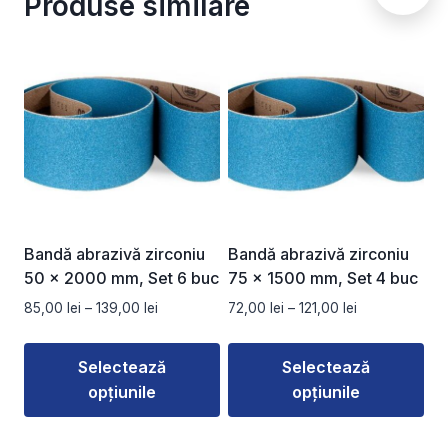
Produse similare
Bandă abrazivă zirconiu
Bandă abrazivă zirconiu
50 x 2000 mm, Set 6 buc
75 x 1500 mm, Set 4 buc
Interval
Interval
85,00
lei
–
139,00
lei
72,00
lei
–
121,00
lei
de
de
prețuri:
prețuri:
Selectează
Selectează
85,00 lei
72,00 lei
opțiunile
opțiunile
până
până
la
la
Acest
Acest
139,00 lei
121,00 lei