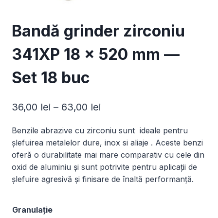
Bandă grinder zirconiu
341XP 18 x 520 mm —
Set 18 buc
Interval
36,00
lei
–
63,00
lei
de
Benzile abrazive cu zirconiu sunt ideale pentru
prețuri:
șlefuirea metalelor dure, inox si aliaje . Aceste benzi
36,00 lei
oferă o durabilitate mai mare comparativ cu cele din
oxid de aluminiu și sunt potrivite pentru aplicații de
până
șlefuire agresivă și finisare de înaltă performanță.
la
63,00 lei
Granulație