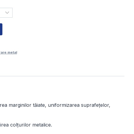
,00 lei
rare metal
rea marginilor tăiate, uniformizarea suprafețelor,
rea colțurilor metalice.