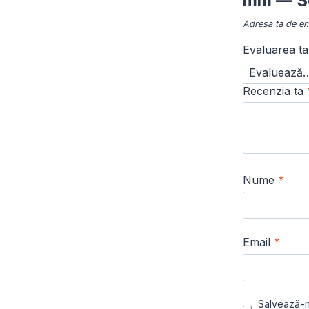
mm — Se
Adresa ta de ema
Evaluarea t
Recenzia ta
Nume
*
Email
*
Salvează-m