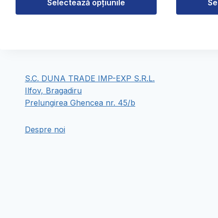
la
Selectează opțiunile
Se
139,00 lei
Acest
Acest
produs
produs
are
are
mai
mai
multe
multe
S.C. DUNA TRADE IMP-EXP S.R.L.
variații.
variații.
Ilfov, Bragadiru
Opțiunile
Opțiunile
Prelungirea Ghencea nr. 45/b
pot
pot
fi
fi
Despre noi
alese
alese
în
în
pagina
pagina
produsului.
produsului.