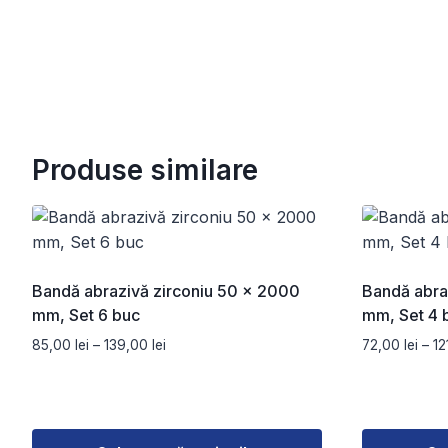
Produse similare
Bandă abrazivă zirconiu 50 x 2000
Bandă abra
mm, Set 6 buc
mm, Set 4 
Interval
85,00
lei
–
139,00
lei
72,00
lei
–
12
de
prețuri:
85,00 lei
până