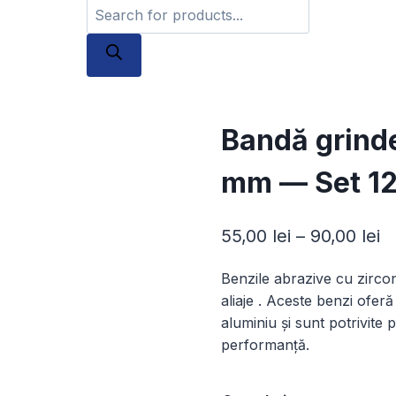
Products
search
Bandă grinde
mm — Set 12
In
55,00
lei
–
90,00
lei
d
Benzile abrazive cu zircon
pr
aliaje . Aceste benzi ofer
55
aluminiu și sunt potrivite p
performanță.
p
la