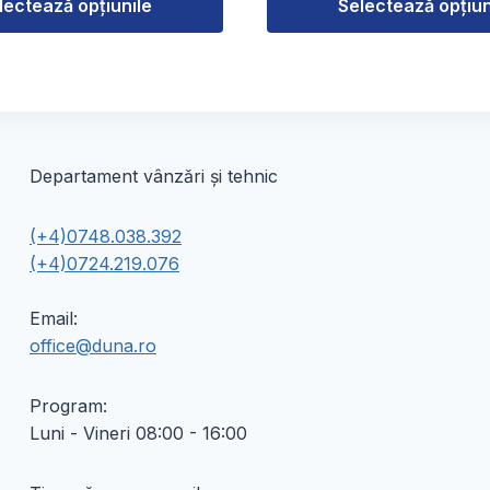
la
la
lectează opțiunile
Selectează opțiun
121,00 lei
234,00 lei
Acest
produs
are
mai
multe
Departament vânzări și tehnic
variații.
Opțiunile
(+4)0748.038.392
pot
(+4)0724.219.076
fi
alese
Email:
în
office@duna.ro
pagina
produsului.
Program:
Luni - Vineri 08:00 - 16:00