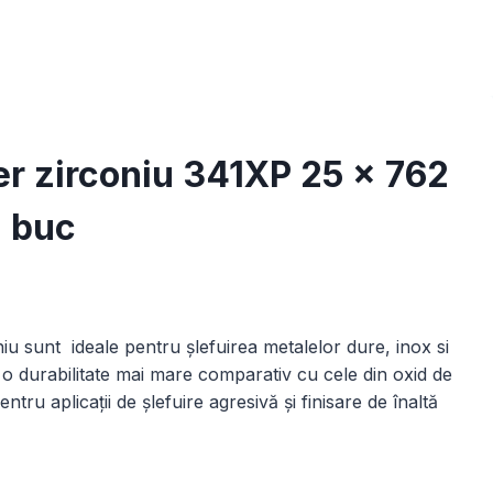
r zirconiu 341XP 25 x 762
 buc
terval
e
iu sunt ideale pentru șlefuirea metalelor dure, inox si
ețuri:
ă o durabilitate mai mare comparativ cu cele din oxid de
,00 lei
entru aplicații de șlefuire agresivă și finisare de înaltă
ână