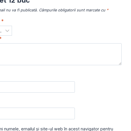
t 12 buc”
il nu va fi publicată.
Câmpurile obligatorii sunt marcate cu
*
a
*
*
i numele, emailul și site-ul web în acest navigator pentru