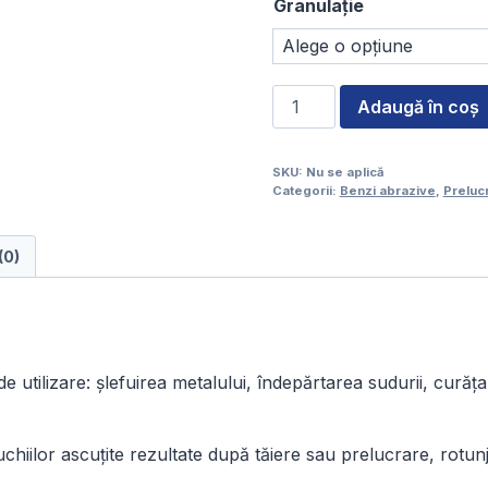
Granulație
90
Cantitate
Adaugă în coș
Bandă
grinder
SKU:
Nu se aplică
zirconiu
Categorii:
Benzi abrazive
,
Preluc
341XP
25
(0)
x
762
mm
—
Set
 utilizare: șlefuirea metalului, îndepărtarea sudurii, curăța
12
buc
iilor ascuțite rezultate după tăiere sau prelucrare, rotunji