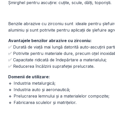
Șmirghel pentru ascuțire: cuțite, scule, dălți, toporiști.
Benzile abrazive cu zirconiu sunt ideale pentru șlefuir
aluminiu și sunt potrivite pentru aplicații de șlefuire ag
Avantajele benzilor abrazive cu zirconiu:
✅ Durată de viață mai lungă datorită auto-ascuțirii part
✅ Potrivite pentru materiale dure, precum oțel inoxidabil
✅ Capacitate ridicată de îndepărtare a materialului;
✅ Reducerea încălzirii suprafeței prelucrate.
Domenii de utilizare:
🔹 Industria metalurgică;
🔹 Industria auto și aeronautică;
🔹 Prelucrarea lemnului și a materialelor compozite;
🔹 Fabricarea sculelor și matrițelor.