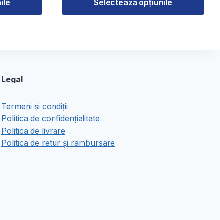
ile
Selectează opțiunile
Acest
produs
are
mai
multe
Legal
variații.
Opțiunile
Termeni și condiții
pot
Politica de confidențialitate
fi
Politica de livrare
alese
Politica de retur și rambursare
în
pagina
produsului.