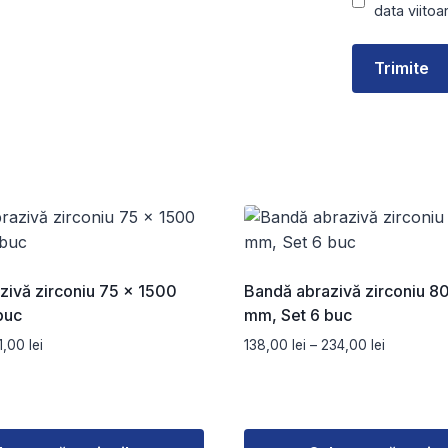
data viito
zivă zirconiu 75 x 1500
Bandă abrazivă zirconiu 8
buc
mm, Set 6 buc
Interval
Interval
1,00
lei
138,00
lei
–
234,00
lei
de
de
prețuri:
prețuri:
72,00 lei
138,00 lei
până
până