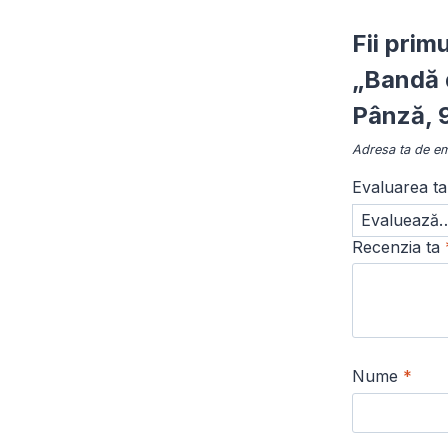
Fii prim
„Bandă d
Pânză, 
Adresa ta de ema
Evaluarea t
Recenzia ta
Nume
*