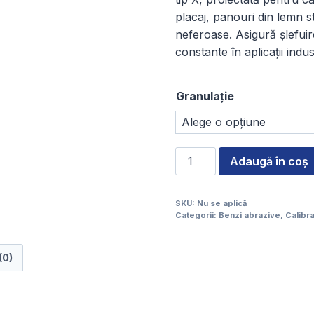
placaj, panouri din lemn str
neferoase. Asigură șlefuir
constante în aplicații indus
Granulație
Cantitate
Adaugă în coș
Bandă
de
SKU:
Nu se aplică
calibrat,
Categorii:
Benzi abrazive
,
Calibra
Oxid
de
(0)
aluminiu,
Pânză,
930
x