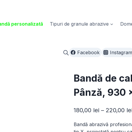
ndă personalizată
Tipuri de granule abrazive
Domen
Facebook
Instagra
Bandă de cal
Pânză, 930 
180,00
lei
–
220,00
le
Bandă abrazivă profesiona
tip X, proiectată pentru ca