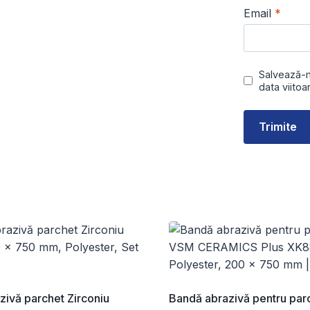
Email
*
Salvează-m
data viito
zivă parchet Zirconiu
Bandă abrazivă pentru pa