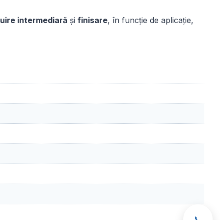
fuire intermediară
și
finisare
, în funcție de aplicație,
📞