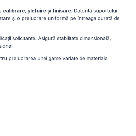
de
calibrare, șlefuire și finisare
. Datorită suportului
ploatare și o prelucrare uniformă pe întreaga durată de
ții solicitante. Asigură stabilitate dimensională,
sional.
ntru prelucrarea unei game variate de materiale