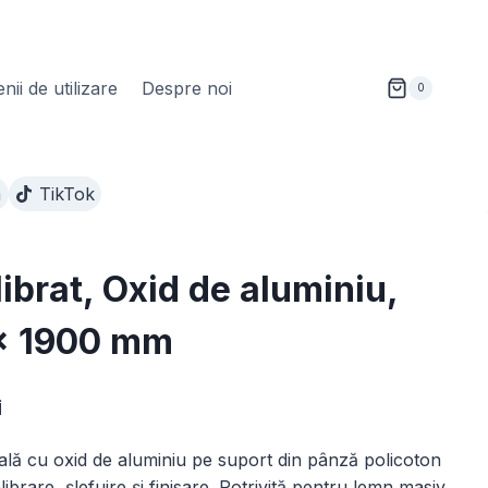
ii de utilizare
Despre noi
0
m
TikTok
ibrat, Oxid de aluminiu,
x 1900 mm
Interval
i
de
lă cu oxid de aluminiu pe suport din pânză policoton
prețuri:
librare, șlefuire și finisare. Potrivită pentru lemn masiv,