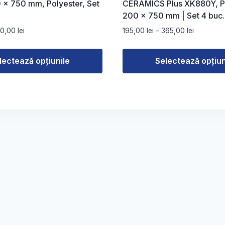
 x 750 mm, Polyester, Set
CERAMICS Plus XK880Y, Po
200 × 750 mm | Set 4 buc.
Interval
Interval
70,00
lei
195,00
lei
–
365,00
lei
de
de
prețuri:
prețuri:
lectează opțiunile
Selectează opțiun
89,00 lei
195,00 lei
până
până
Acest
la
la
produs
170,00 lei
365,00 le
are
mai
multe
variații.
Opțiunile
pot
fi
alese
în
pagina