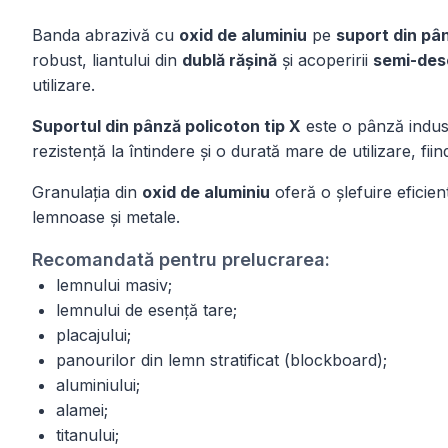
Banda abrazivă cu
oxid de aluminiu
pe
suport din pân
robust, liantului din
dublă rășină
și acoperirii
semi-des
utilizare.
Suportul din pânză policoton tip X
este o pânză industr
rezistență la întindere și o durată mare de utilizare, fiin
Granulația din
oxid de aluminiu
oferă o șlefuire eficie
lemnoase și metale.
Recomandată pentru prelucrarea:
lemnului masiv;
lemnului de esență tare;
placajului;
panourilor din lemn stratificat (blockboard);
aluminiului;
alamei;
titanului;