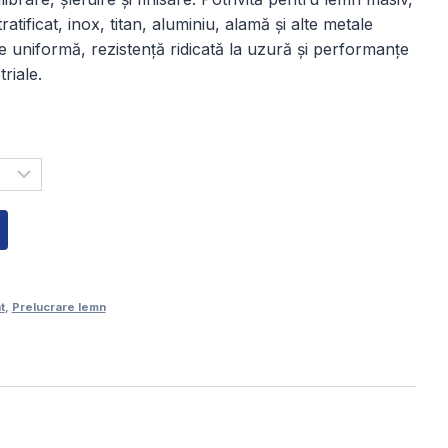
180,00 lei
atificat, inox, titan, aluminiu, alamă și alte metale
e uniformă, rezistență ridicată la uzură și performanțe
până
triale.
la
220,00 lei
t
,
Prelucrare lemn