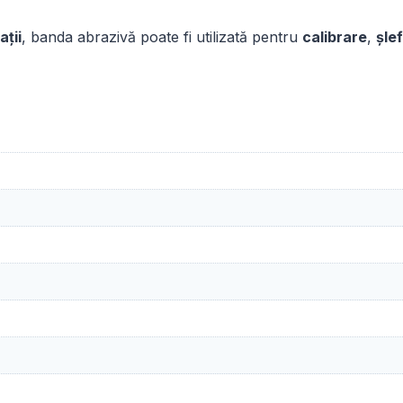
ații
, banda abrazivă poate fi utilizată pentru
calibrare
,
șle