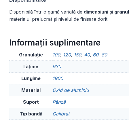
Disponibilă într-o gamă variată de
dimensiuni
și
granul
materialul prelucrat și nivelul de finisare dorit.
Informații suplimentare
Granulație
100
,
120
,
150
,
40
,
60
,
80
Lățime
930
Lungime
1900
Material
Oxid de aluminiu
Suport
Pânză
Tip bandă
Calibrat