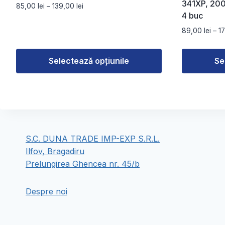
341XP, 200
Interval
85,00
lei
–
139,00
lei
4 buc
de
prețuri:
89,00
lei
–
1
85,00 lei
până
la
Selectează opțiunile
Se
139,00 lei
Acest
Acest
produs
produs
are
are
mai
mai
multe
multe
S.C. DUNA TRADE IMP-EXP S.R.L.
variații.
variații.
Ilfov, Bragadiru
Opțiunile
Opțiunile
Prelungirea Ghencea nr. 45/b
pot
pot
fi
fi
Despre noi
alese
alese
în
în
pagina
pagina