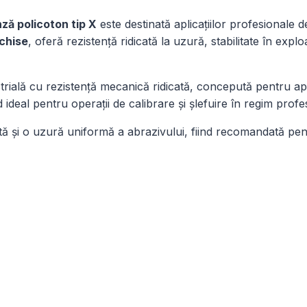
1900
ză policoton tip X
este destinată aplicațiilor profesionale 
mm
chise
, oferă rezistență ridicată la uzură, stabilitate în ex
ială cu rezistență mecanică ridicată, concepută pentru aplica
d ideal pentru operații de calibrare și șlefuire în regim profe
ntă și o uzură uniformă a abrazivului, fiind recomandată pe