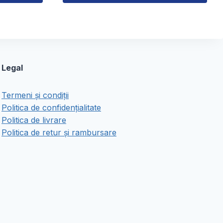
Acest
produs
are
mai
multe
Legal
variații.
Opțiunile
Termeni și condiții
pot
Politica de confidențialitate
fi
Politica de livrare
alese
Politica de retur și rambursare
în
pagina
produsului.