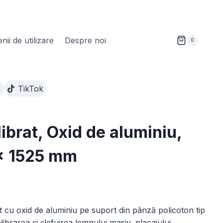
ii de utilizare
Despre noi
0
m
TikTok
ibrat, Oxid de aluminiu,
x 1525 mm
Interval
de
 cu oxid de aluminiu pe suport din pânză policoton tip
prețuri:
brarea și șlefuirea lemnului masiv, placajului,