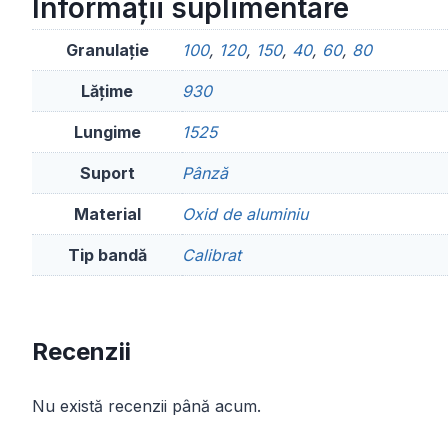
Informații suplimentare
Granulație
100
,
120
,
150
,
40
,
60
,
80
Lățime
930
Lungime
1525
Suport
Pânză
Material
Oxid de aluminiu
Tip bandă
Calibrat
Recenzii
Nu există recenzii până acum.