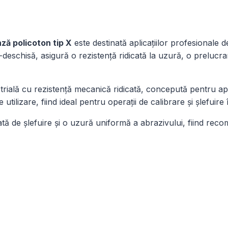
930
x
1525
ză policoton tip X
este destinată aplicațiilor profesionale de
mm
-deschisă, asigură o rezistență ridicată la uzură, o preluc
rială cu rezistență mecanică ridicată, concepută pentru aplic
utilizare, fiind ideal pentru operații de calibrare și șlefuire
cată de șlefuire și o uzură uniformă a abrazivului, fiind re