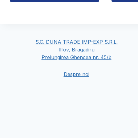
până
Acest
Acest
la
produs
produs
228,00 lei
are
are
mai
mai
multe
multe
S.C. DUNA TRADE IMP-EXP S.R.L.
variații.
variații.
Ilfov, Bragadiru
Opțiunile
Opțiunile
Prelungirea Ghencea nr. 45/b
pot
pot
fi
fi
Despre noi
alese
alese
în
în
pagina
pagina
produsului.
produsului.