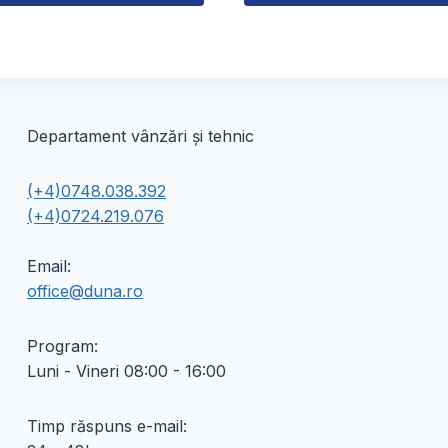
Acest
produs
are
mai
multe
Departament vânzări și tehnic
variații.
Opțiunile
(+4)0748.038.392
pot
(+4)0724.219.076
fi
alese
Email:
în
office@duna.ro
pagina
produsului.
Program:
Luni - Vineri 08:00 - 16:00
Timp răspuns e-mail: