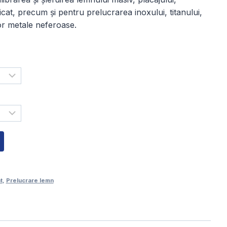
125,00 lei
icat, precum și pentru prelucrarea inoxului, titanului,
tor metale neferoase.
până
la
160,00 lei
t
,
Prelucrare lemn