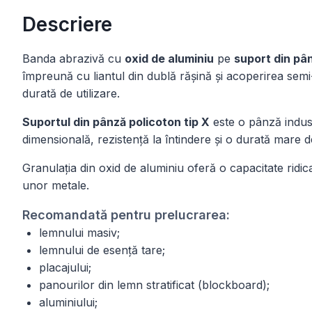
Descriere
Banda abrazivă cu
oxid de aluminiu
pe
suport din pân
împreună cu liantul din dublă rășină și acoperirea semi
durată de utilizare.
Suportul din pânză policoton tip X
este o pânză indust
dimensională, rezistență la întindere și o durată mare de 
Granulația din oxid de aluminiu oferă o capacitate ridi
unor metale.
Recomandată pentru prelucrarea:
lemnului masiv;
lemnului de esență tare;
placajului;
panourilor din lemn stratificat (blockboard);
aluminiului;