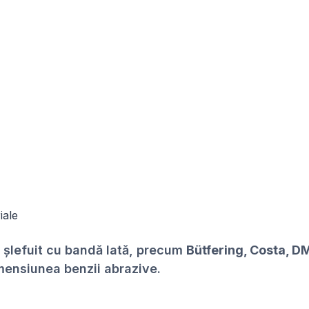
iale
i șlefuit cu bandă lată, precum
Bütfering, Costa, 
imensiunea benzii abrazive.