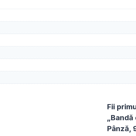
Fii prim
„Bandă d
Pânză, 