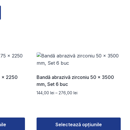
5 x 2250
Bandă abrazivă zirconiu 50 x 3500
mm, Set 6 buc
Interval
144,00
lei
–
276,00
lei
de
prețuri:
144,00 lei
până
la
ile
Selectează opțiunile
276,00 lei