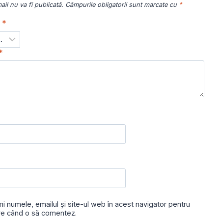
il nu va fi publicată.
Câmpurile obligatorii sunt marcate cu
*
a
*
*
i numele, emailul și site-ul web în acest navigator pentru
are când o să comentez.