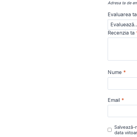
Adresa ta de ema
Evaluarea t
Recenzia ta
Nume
*
Email
*
Salvează-m
data viito