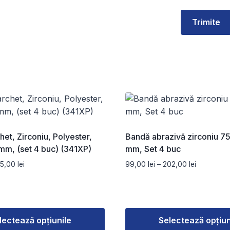
et, Zirconiu, Polyester,
Bandă abrazivă zirconiu 7
mm, (set 4 buc) (341XP)
mm, Set 4 buc
Interval
Interval
35,00
lei
99,00
lei
–
202,00
lei
de
de
prețuri:
prețuri:
68,00 lei
99,00 lei
până
până
la
la
lectează opțiunile
Selectează opțiun
135,00 lei
202,00 lei