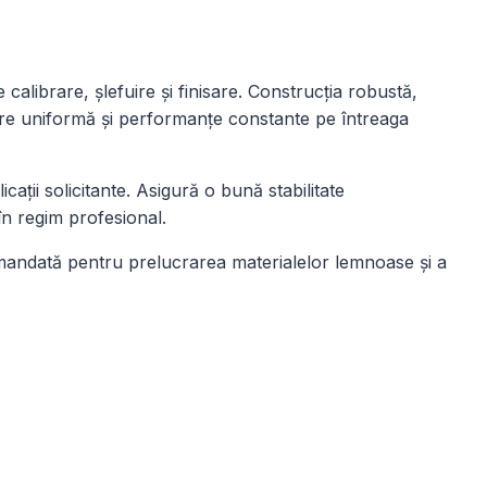
 calibrare, șlefuire și finisare. Construcția robustă,
rare uniformă și performanțe constante pe întreaga
ații solicitante. Asigură o bună stabilitate
 în regim profesional.
comandată pentru prelucrarea materialelor lemnoase și a