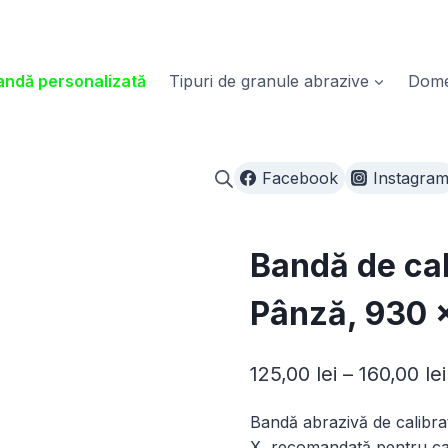
ndă personalizată
Tipuri de granule abrazive
Domen
Facebook
Instagra
Bandă de cal
Pânză, 930 
125,00
lei
–
160,00
lei
Bandă abrazivă de calibrat
X, recomandată pentru cali