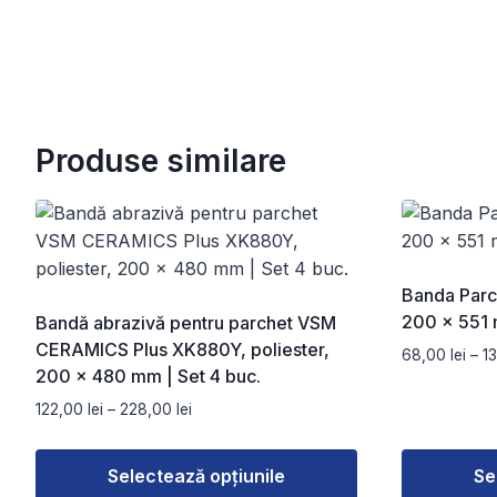
Produse similare
Banda Parch
200 x 551 
Bandă abrazivă pentru parchet VSM
CERAMICS Plus XK880Y, poliester,
68,00
lei
–
1
200 × 480 mm | Set 4 buc.
Interval
122,00
lei
–
228,00
lei
de
prețuri:
Selectează opțiunile
Se
122,00 lei