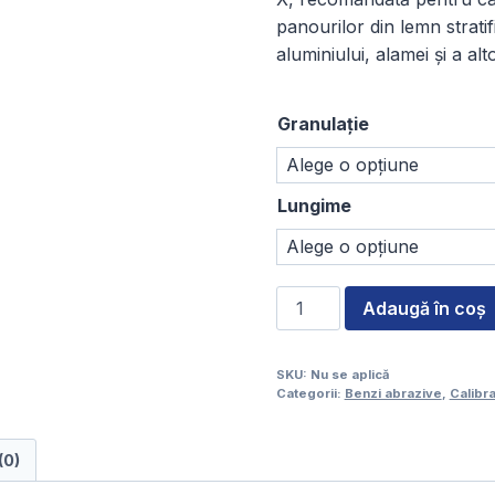
panourilor din lemn stratif
aluminiului, alamei și a al
Granulație
Lungime
Cantitate
Adaugă în coș
Bandă
de
SKU:
Nu se aplică
calibrat,
Categorii:
Benzi abrazive
,
Calibra
Oxid
de
(0)
aluminiu,
Pânză,